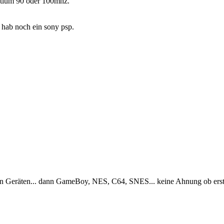
entium 90 oder 100mhz.
h hab noch ein sony psp.
n Geräten... dann GameBoy, NES, C64, SNES... keine Ahnung ob erst C