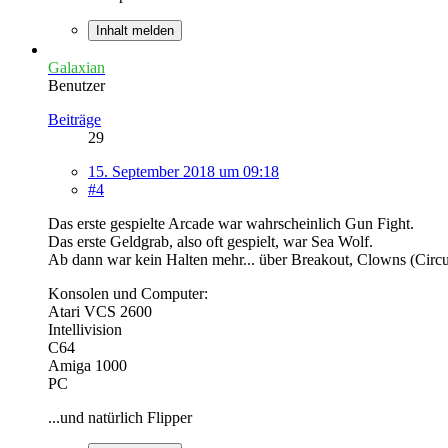
Inhalt melden
Galaxian
Benutzer
Beiträge
29
15. September 2018 um 09:18
#4
Das erste gespielte Arcade war wahrscheinlich Gun Fight.
Das erste Geldgrab, also oft gespielt, war Sea Wolf.
Ab dann war kein Halten mehr... über Breakout, Clowns (Circu
Konsolen und Computer:
Atari VCS 2600
Intellivision
C64
Amiga 1000
PC
...und natürlich Flipper