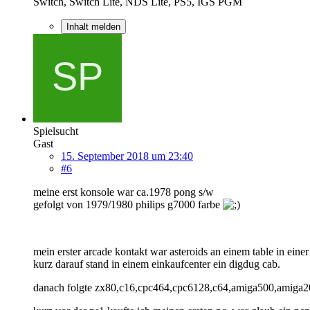
Switch, Switch Lite, NDS Lite, PS5, IGS PGM
Inhalt melden
Spielsucht
Gast
15. September 2018 um 23:40
#6
meine erst konsole war ca.1978 pong s/w
gefolgt von 1979/1980 philips g7000 farbe
mein erster arcade kontakt war asteroids an einem table in einer
kurz darauf stand in einem einkaufcenter ein digdug cab.
danach folgte zx80,c16,cpc464,cpc6128,c64,amiga500,amiga200