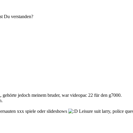
st Du verstanden?
g, gehörte jedoch meinem bruder, war videopac 22 für den g7000.
n.
versauten xxx spiele oder slideshows
Leisure suit larry, police qu