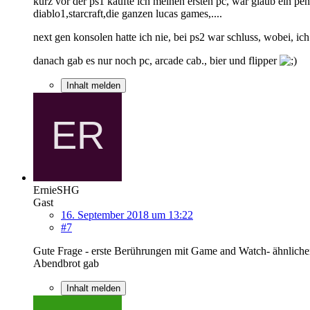
kurz vor der ps1 kaufte ich meinen ersten pc, war glaub ein p
diablo1,starcraft,die ganzen lucas games,....
next gen konsolen hatte ich nie, bei ps2 war schluss, wobei, ic
danach gab es nur noch pc, arcade cab., bier und flipper
Inhalt melden
ErnieSHG
Gast
16. September 2018 um 13:22
#7
Gute Frage - erste Berührungen mit Game and Watch- ähnliche
Abendbrot gab
Inhalt melden