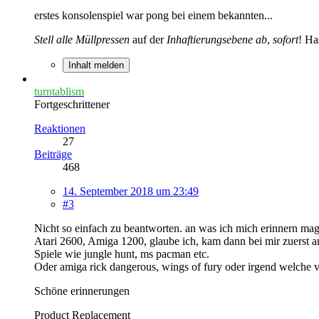
erstes konsolenspiel war pong bei einem bekannten...
Stell alle Müllpressen
auf der
Inhaftierungsebene ab
,
sofort
! Ha
Inhalt melden
turntablism
Fortgeschrittener
Reaktionen
27
Beiträge
468
14. September 2018 um 23:49
#3
Nicht so einfach zu beantworten. an was ich mich erinnern ma
Atari 2600, Amiga 1200, glaube ich, kam dann bei mir zuerst a
Spiele wie jungle hunt, ms pacman etc.
Oder amiga rick dangerous, wings of fury oder irgend welche 
Schöne erinnerungen
Product Replacement