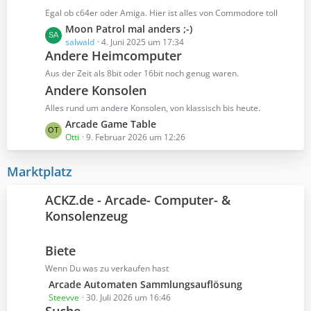
e
z
Egal ob c64er oder Amiga. Hier ist alles von Commodore toll
i
t
L
Moon Patrol mal anders ;-)
t
e
e
salwald
4. Juni 2025 um 17:34
r
B
Andere Heimcomputer
t
ä
e
z
Aus der Zeit als 8bit oder 16bit noch genug waren.
g
i
t
e
Andere Konsolen
t
e
r
Alles rund um andere Konsolen, von klassisch bis heute.
B
ä
L
Arcade Game Table
e
g
e
Otti
9. Februar 2026 um 12:26
i
e
t
t
z
r
Marktplatz
t
ä
e
g
ACKZ.de - Arcade- Computer- &
B
e
Konsolenzeug
e
i
t
Biete
r
Wenn Du was zu verkaufen hast
ä
L
Arcade Automaten Sammlungsauflösung
g
e
Steevve
30. Juli 2026 um 16:46
e