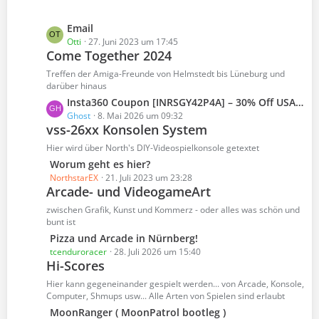
i
z
t
t
L
Email
r
e
e
Otti
27. Juni 2023 um 17:45
ä
B
Come Together 2024
t
g
e
z
Treffen der Amiga-Freunde von Helmstedt bis Lüneburg und
e
i
t
darüber hinaus
t
e
L
Insta360 Coupon [INRSGY42P4A] – 30% Off USA Customers
r
B
e
Ghost
8. Mai 2026 um 09:32
ä
e
vss-26xx Konsolen System
t
g
i
z
Hier wird über North's DIY-Videospielkonsole getextet
e
t
t
L
Worum geht es hier?
r
e
e
NorthstarEX
21. Juli 2023 um 23:28
ä
B
Arcade- und VideogameArt
t
g
e
z
zwischen Grafik, Kunst und Kommerz - oder alles was schön und
e
i
t
bunt ist
t
e
L
Pizza und Arcade in Nürnberg!
r
B
e
tcenduroracer
28. Juli 2026 um 15:40
ä
e
Hi-Scores
t
g
i
z
Hier kann gegeneinander gespielt werden... von Arcade, Konsole,
e
t
t
Computer, Shmups usw... Alle Arten von Spielen sind erlaubt
r
e
L
MoonRanger ( MoonPatrol bootleg )