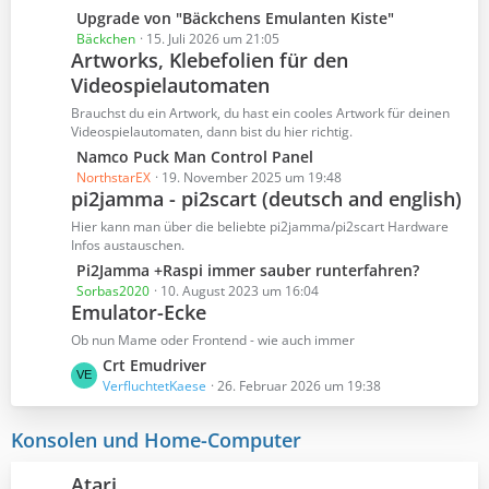
e
e
L
Upgrade von "Bäckchens Emulanten Kiste"
B
e
Bäckchen
15. Juli 2026 um 21:05
e
Artworks, Klebefolien für den
t
i
Videospielautomaten
z
t
t
Brauchst du ein Artwork, du hast ein cooles Artwork für deinen
r
e
Videospielautomaten, dann bist du hier richtig.
ä
B
L
Namco Puck Man Control Panel
g
e
e
NorthstarEX
19. November 2025 um 19:48
e
i
pi2jamma - pi2scart (deutsch and english)
t
t
z
Hier kann man über die beliebte pi2jamma/pi2scart Hardware
r
t
Infos austauschen.
ä
e
L
Pi2Jamma +Raspi immer sauber runterfahren?
g
B
e
Sorbas2020
10. August 2023 um 16:04
e
e
Emulator-Ecke
t
i
z
Ob nun Mame oder Frontend - wie auch immer
t
t
L
Crt Emudriver
r
e
e
VerfluchtetKaese
26. Februar 2026 um 19:38
ä
B
t
g
e
z
Konsolen und Home-Computer
e
i
t
t
e
Atari
r