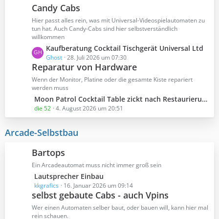
Candy Cabs
z
e
t
Hier passt alles rein, was mit Universal-Videospielautomaten zu
e
tun hat. Auch Candy-Cabs sind hier selbstverständlich
B
willkommen
e
L
Kaufberatung Cocktail Tischgerät Universal Ltd
i
e
Ghost
28. Juli 2026 um 07:30
t
Reparatur von Hardware
t
r
z
Wenn der Monitor, Platine oder die gesamte Kiste repariert
ä
t
werden muss
g
e
L
Moon Patrol Cocktail Table zickt nach Restaurierung
e
B
e
die 52
4. August 2026 um 20:51
e
t
i
z
Arcade-Selbstbau
t
t
r
e
Bartops
ä
B
g
Ein Arcadeautomat muss nicht immer groß sein
e
e
L
Lautsprecher Einbau
i
e
kkgrafics
16. Januar 2026 um 09:14
t
selbst gebaute Cabs - auch Vpins
t
r
z
ä
Wer einen Automaten selber baut, oder bauen will, kann hier mal
t
g
rein schauen.