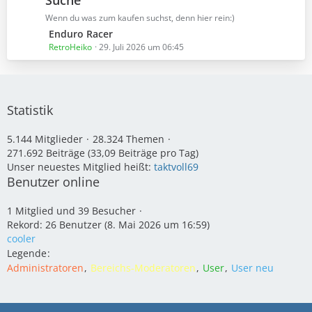
Suche
t
z
Wenn du was zum kaufen suchst, denn hier rein:)
t
L
Enduro Racer
e
e
RetroHeiko
29. Juli 2026 um 06:45
B
t
e
z
i
t
t
e
Statistik
r
B
ä
e
5.144 Mitglieder
28.324 Themen
g
i
271.692 Beiträge (33,09 Beiträge pro Tag)
e
t
Unser neuestes Mitglied heißt:
taktvoll69
r
Benutzer online
ä
g
1 Mitglied und 39 Besucher
e
Rekord: 26 Benutzer (
8. Mai 2026 um 16:59
)
cooler
Legende
Administratoren
Bereichs-Moderatoren
User
User neu