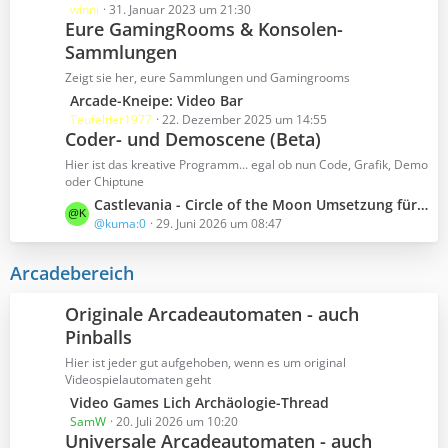
ä
B
e
winni
31. Januar 2023 um 21:30
g
e
Eure GamingRooms & Konsolen-
t
e
i
Sammlungen
z
t
t
Zeigt sie her, eure Sammlungen und Gamingrooms
r
e
L
Arcade-Kneipe: Video Bar
ä
B
e
Teufeltier1977
22. Dezember 2025 um 14:55
g
e
Coder- und Demoscene (Beta)
t
e
i
z
Hier ist das kreative Programm... egal ob nun Code, Grafik, Demo
t
t
oder Chiptune
r
e
L
Castlevania - Circle of the Moon Umsetzung fürs Mega Drive
ä
B
e
@kuma:0
29. Juni 2026 um 08:47
g
e
t
e
i
z
Arcadebereich
t
t
r
e
Originale Arcadeautomaten - auch
ä
B
Pinballs
g
e
e
Hier ist jeder gut aufgehoben, wenn es um original
i
Videospielautomaten geht
t
L
Video Games Lich Archäologie-Thread
r
e
SamW
20. Juli 2026 um 10:20
ä
Universale Arcadeautomaten - auch
t
g