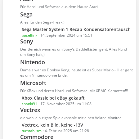
B
ä
Für Hard- und Software aus dem Hause Atari
e
g
Sega
i
e
t
Alles für den Sega-Freak:)
r
L
Sega Master System 1 Recap Kondensatorentausch
ä
e
baselfink
14. September 2024 um 15:51
g
Sony
t
e
z
Der Bereich wenn es um Sony's Daddelkisten geht. Alles Rund
t
um Sony halt;)
e
Nintendo
B
Damals war es Donkey Kong, heute ist es Super Mario - Hier geht
e
es um Nintendo ohne Ende.
i
Microsoft
t
Für XBox und deren Hard und Software. Mit XBMC Klamotten!!!
r
ä
L
Xbox Classic bei eBay gekauft
g
e
shanki91
17. November 2025 um 11:08
Vectrex
e
t
z
die wohl ein-zigste Spielekonsole mit einen Vektor-Monitor
t
L
Vectrex, kein Bild, keine -13V
e
e
turntablism
4. Februar 2025 um 21:28
B
Commodore
t