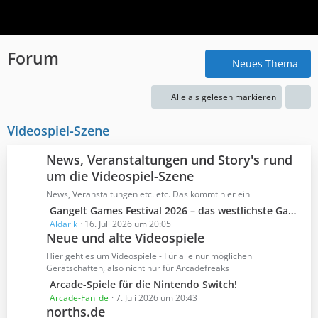
Forum
Neues Thema
Alle als gelesen markieren
Videospiel-Szene
News, Veranstaltungen und Story's rund
um die Videospiel-Szene
News, Veranstaltungen etc. etc. Das kommt hier ein
L
Gangelt Games Festival 2026 – das westlichste Gaming Festival Deutschlands
e
Aldarik
16. Juli 2026 um 20:05
Neue und alte Videospiele
t
z
Hier geht es um Videospiele - Für alle nur möglichen
t
Gerätschaften, also nicht nur für Arcadefreaks
e
L
Arcade-Spiele für die Nintendo Switch!
B
e
Arcade-Fan_de
7. Juli 2026 um 20:43
e
norths.de
t