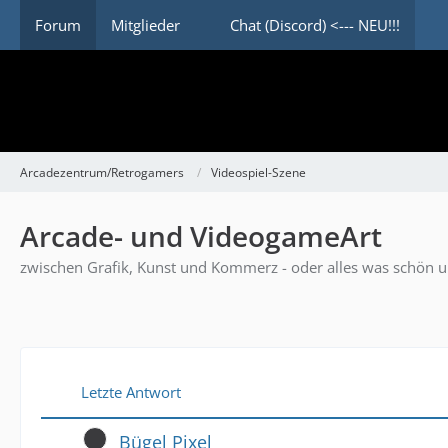
Forum
Mitglieder
Chat (Discord) <--- NEU!!!
Arcadezentrum/Retrogamers
Videospiel-Szene
Arcade- und VideogameArt
zwischen Grafik, Kunst und Kommerz - oder alles was schön u
Letzte Antwort
Bügel Pixel