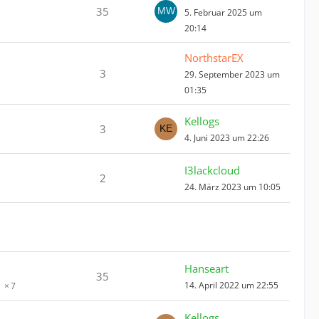
35
5. Februar 2025 um
20:14
NorthstarEX
3
29. September 2023 um
01:35
Kellogs
3
4. Juni 2023 um 22:26
I3lackcloud
2
24. März 2023 um 10:05
Hanseart
35
14. April 2022 um 22:55
7
Kellogs