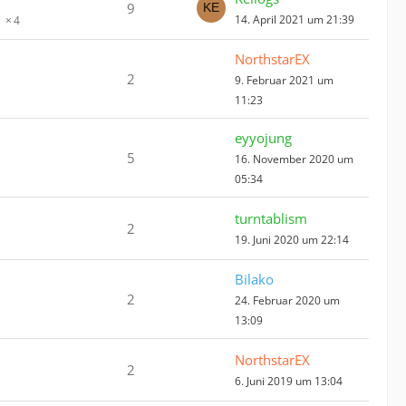
9
14. April 2021 um 21:39
4
NorthstarEX
2
9. Februar 2021 um
11:23
eyyojung
5
16. November 2020 um
05:34
turntablism
2
19. Juni 2020 um 22:14
Bilako
2
24. Februar 2020 um
13:09
NorthstarEX
2
6. Juni 2019 um 13:04