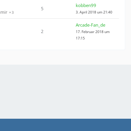
kobben99
5
3. April 2018 um 21:40
3
Arcade-Fan_de
2
17. Februar 2018 um
17:15