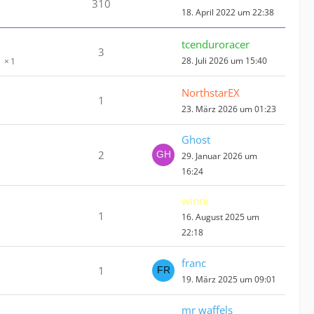
310
18. April 2022 um 22:38
tcenduroracer
3
28. Juli 2026 um 15:40
1
NorthstarEX
1
23. März 2026 um 01:23
Ghost
2
29. Januar 2026 um
16:24
winni
1
16. August 2025 um
22:18
franc
1
19. März 2025 um 09:01
mr waffels