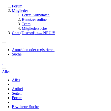
Forum
Mitglieder
Letzte Aktivitäten
Benutzer online
Team
Mitgliedersuche
Chat (Discord) <--- NEU!!!
Anmelden oder registrieren
Suche
Alles
Alles
Artikel
Seiten
Forum
Erweiterte Suche