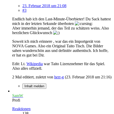
23. Februar 2018 um 21:08
#3
Endlich hab ich den Last-Minute-Überbieter! Du Sack hattest
mich in der letzten Sekunde überboten
Aber immerhin jemand, der das Teil zu schätzen weiss. Also
herzlichen Glückwunsch
Soweit ich mich erinnere , war das ein Importgerät von
NOVA Games. Also ein Original Taito Tisch. Die Bilder
sahen wunderschön aus und definitiv authentisch. Ich hoffe,
er hat es gut bei Dir.
Edit: Lt.
Wikipedia
war Taito Lizenznehmer für das Spiel.
Also alles offiziell.
2 Mal editiert, zuletzt von
herr-g
(
23. Februar 2018 um 21:16
)
Inhalt melden
SamW
Profi
Reaktionen
138