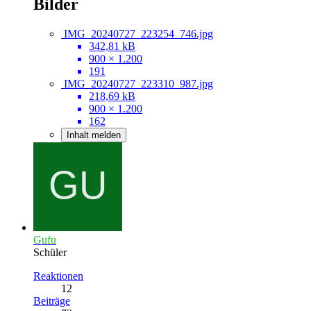
Bilder
IMG_20240727_223254_746.jpg
342,81 kB
900 × 1.200
191
IMG_20240727_223310_987.jpg
218,69 kB
900 × 1.200
162
Inhalt melden
Gufu
Schüler
Reaktionen
12
Beiträge