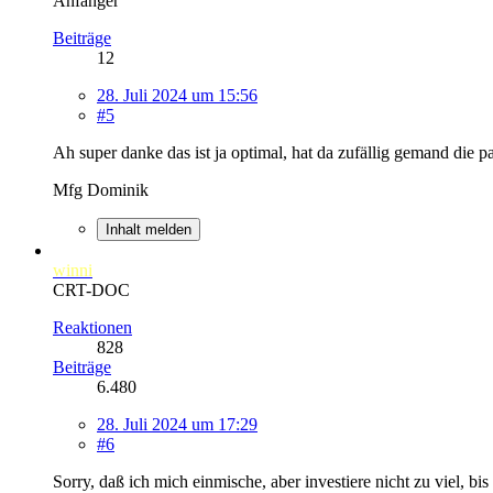
Anfänger
Beiträge
12
28. Juli 2024 um 15:56
#5
Ah super danke das ist ja optimal, hat da zufällig gemand die p
Mfg Dominik
Inhalt melden
winni
CRT-DOC
Reaktionen
828
Beiträge
6.480
28. Juli 2024 um 17:29
#6
Sorry, daß ich mich einmische, aber investiere nicht zu viel, bi