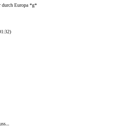
er durch Europa *g*
01:32
)
ss...