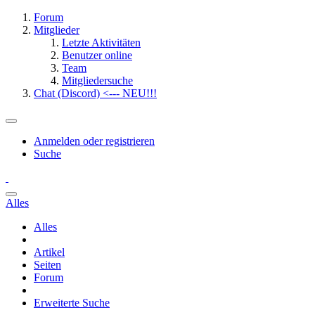
Forum
Mitglieder
Letzte Aktivitäten
Benutzer online
Team
Mitgliedersuche
Chat (Discord) <--- NEU!!!
Anmelden oder registrieren
Suche
Alles
Alles
Artikel
Seiten
Forum
Erweiterte Suche