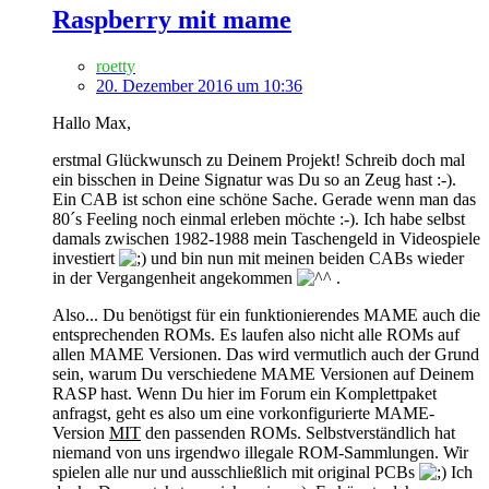
Raspberry mit mame
roetty
20. Dezember 2016 um 10:36
Hallo Max,
erstmal Glückwunsch zu Deinem Projekt! Schreib doch mal
ein bisschen in Deine Signatur was Du so an Zeug hast :-).
Ein CAB ist schon eine schöne Sache. Gerade wenn man das
80´s Feeling noch einmal erleben möchte :-). Ich habe selbst
damals zwischen 1982-1988 mein Taschengeld in Videospiele
investiert
und bin nun mit meinen beiden CABs wieder
in der Vergangenheit angekommen
.
Also... Du benötigst für ein funktionierendes MAME auch die
entsprechenden ROMs. Es laufen also nicht alle ROMs auf
allen MAME Versionen. Das wird vermutlich auch der Grund
sein, warum Du verschiedene MAME Versionen auf Deinem
RASP hast. Wenn Du hier im Forum ein Komplettpaket
anfragst, geht es also um eine vorkonfigurierte MAME-
Version
MIT
den passenden ROMs. Selbstverständlich hat
niemand von uns irgendwo illegale ROM-Sammlungen. Wir
spielen alle nur und ausschließlich mit original PCBs
Ich