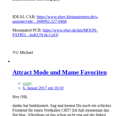
IDEAL CAB:
https://www.ebay-kleinanzeigen.de/s-
anzeige/vide…008992-227-9468
Moonpatrol PCB:
https://www.ebay.de/itm/MOON-
PATRO…buKUN:rk:1:pf:0
VG Michael
Attract Mode und Mame Favoriten
roetty
6. Januar 2017 um 16:10
Hey Olli,
danke hat funktioniert. Sag mal kennst Du noch ein schickes
Frontend für einen Vertikalen CRT? Ich hab momentan das
flat blue. Allerdings ist das schon recht eng auf der linken