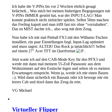
Ich habe die V-PINs bis vor 2 Wochen ehrlich gesagt
belächelt... Was mich bei meinen bisherigen Begegnungen mit
V-PINs IMMER gestört hat, war der INPUT-LAG! Man
konnte praktisch nicht zielsicher spielen. Selbst 50ms machen
das Feeling kaputt und man trifft fast nix ohne "vorzuhalten".
Das ist MIST dachte ich... also weg mit dem Zeug.
Nun habe ich mir mal Pinball FX3 mit den Williams-Tischen
installiert, ein paar Einstellungen bzgl. Input-Lag optimiert
und muss sagen: ALTER! Das Rock ja tatsächlich!!! Selbst
auf einem 27" Acer TFT im Querformat
.
Jetzt warte ich auf den CAB-Mode Key für den PFX3 und
werde mir dann mal meinem 55-Zoll Panasonic aus dem
Wohnzimmer auf den Esstische legen und sehen ob es meinen
Erwartungen entspricht. Wenn ja, werde ich mir einen Bauen
:-). Wird dann sicherlich ein Bausatz oder ich besorge mir ein
leeres Cab und tüxel dann das Zeug da rein.
VG Michael
Virtueller Flipper