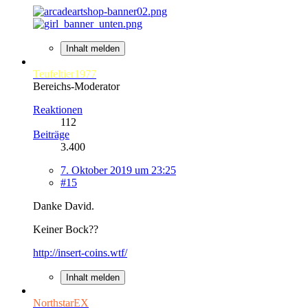
Inhalt melden
Teufeltier1977
Bereichs-Moderator
Reaktionen
112
Beiträge
3.400
7. Oktober 2019 um 23:25
#15
Danke David.
Keiner Bock??
http://insert-coins.wtf/
Inhalt melden
NorthstarEX