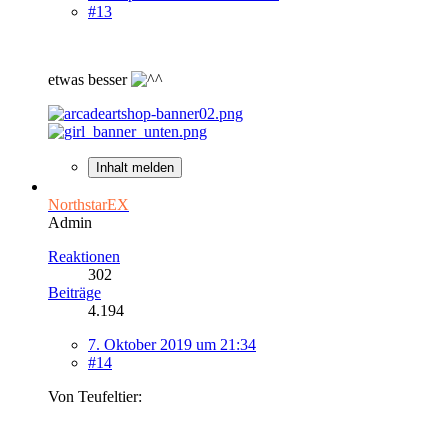
#13
etwas besser
Inhalt melden
NorthstarEX
Admin
Reaktionen
302
Beiträge
4.194
7. Oktober 2019 um 21:34
#14
Von Teufeltier: