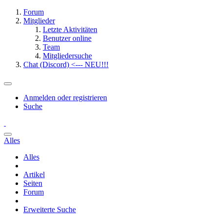
Forum
Mitglieder
Letzte Aktivitäten
Benutzer online
Team
Mitgliedersuche
Chat (Discord) <--- NEU!!!
Anmelden oder registrieren
Suche
Alles
Alles
Artikel
Seiten
Forum
Erweiterte Suche