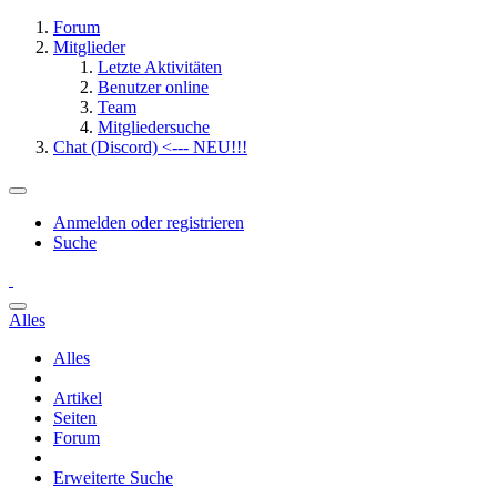
Forum
Mitglieder
Letzte Aktivitäten
Benutzer online
Team
Mitgliedersuche
Chat (Discord) <--- NEU!!!
Anmelden oder registrieren
Suche
Alles
Alles
Artikel
Seiten
Forum
Erweiterte Suche