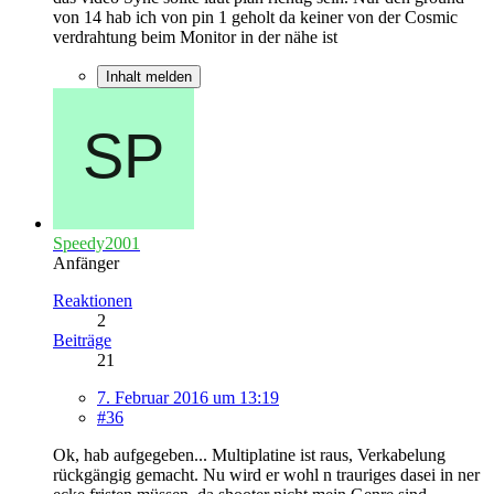
von 14 hab ich von pin 1 geholt da keiner von der Cosmic
verdrahtung beim Monitor in der nähe ist
Inhalt melden
Speedy2001
Anfänger
Reaktionen
2
Beiträge
21
7. Februar 2016 um 13:19
#36
Ok, hab aufgegeben... Multiplatine ist raus, Verkabelung
rückgängig gemacht. Nu wird er wohl n trauriges dasei in ner