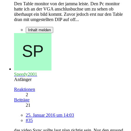
Den Table monitor von der jamma leiste. Den Pc monitor
hatte ich an der VGA anschlusbuchse um zu sehen ob
überhaupt ein bild kommt. Zuvor jedoch erst nur den Table
dran mit umgestellten DIP auf off...
Inhalt melden
Speedy2001
Anfänger
Reaktionen
2
Beiträge
21
25. Januar 2016 um 14:03
#35
das video Sync sollte laut plan richtig sein. Nur den ground