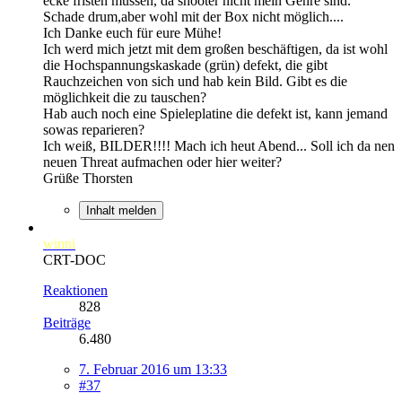
ecke fristen müssen, da shooter nicht mein Genre sind.
Schade drum,aber wohl mit der Box nicht möglich....
Ich Danke euch für eure Mühe!
Ich werd mich jetzt mit dem großen beschäftigen, da ist wohl
die Hochspannungskaskade (grün) defekt, die gibt
Rauchzeichen von sich und hab kein Bild. Gibt es die
möglichkeit die zu tauschen?
Hab auch noch eine Spieleplatine die defekt ist, kann jemand
sowas reparieren?
Ich weiß, BILDER!!!! Mach ich heut Abend... Soll ich da nen
neuen Threat aufmachen oder hier weiter?
Grüße Thorsten
Inhalt melden
winni
CRT-DOC
Reaktionen
828
Beiträge
6.480
7. Februar 2016 um 13:33
#37