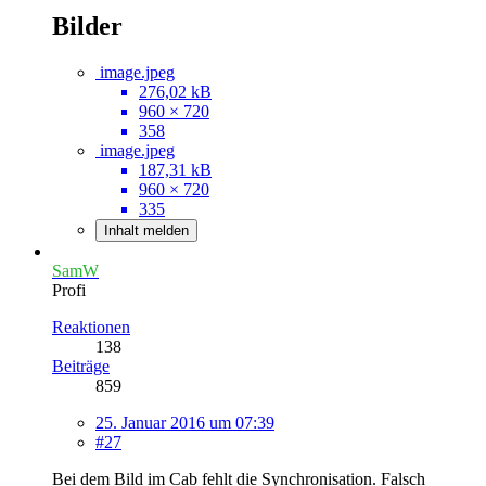
Bilder
image.jpeg
276,02 kB
960 × 720
358
image.jpeg
187,31 kB
960 × 720
335
Inhalt melden
SamW
Profi
Reaktionen
138
Beiträge
859
25. Januar 2016 um 07:39
#27
Bei dem Bild im Cab fehlt die Synchronisation. Falsch