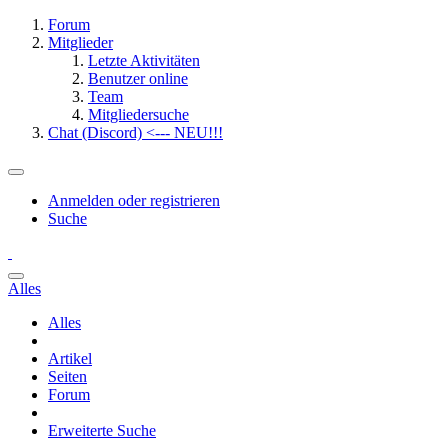
Forum
Mitglieder
Letzte Aktivitäten
Benutzer online
Team
Mitgliedersuche
Chat (Discord) <--- NEU!!!
Anmelden oder registrieren
Suche
Alles
Alles
Artikel
Seiten
Forum
Erweiterte Suche