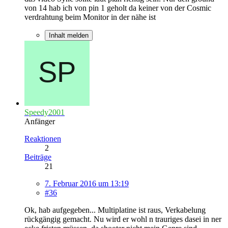
von 14 hab ich von pin 1 geholt da keiner von der Cosmic
verdrahtung beim Monitor in der nähe ist
Inhalt melden
Speedy2001
Anfänger
Reaktionen
2
Beiträge
21
7. Februar 2016 um 13:19
#36
Ok, hab aufgegeben... Multiplatine ist raus, Verkabelung
rückgängig gemacht. Nu wird er wohl n trauriges dasei in ner