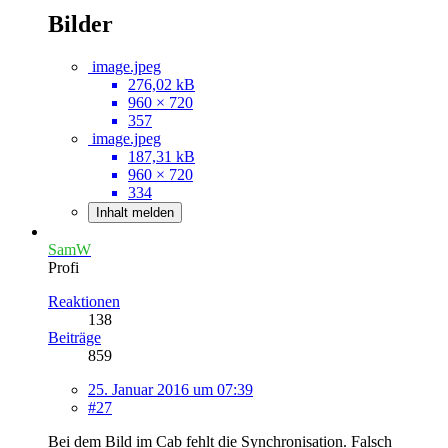
Bilder
image.jpeg
276,02 kB
960 × 720
357
image.jpeg
187,31 kB
960 × 720
334
Inhalt melden
SamW
Profi
Reaktionen
138
Beiträge
859
25. Januar 2016 um 07:39
#27
Bei dem Bild im Cab fehlt die Synchronisation. Falsch