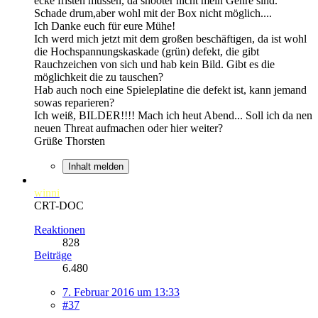
ecke fristen müssen, da shooter nicht mein Genre sind.
Schade drum,aber wohl mit der Box nicht möglich....
Ich Danke euch für eure Mühe!
Ich werd mich jetzt mit dem großen beschäftigen, da ist wohl
die Hochspannungskaskade (grün) defekt, die gibt
Rauchzeichen von sich und hab kein Bild. Gibt es die
möglichkeit die zu tauschen?
Hab auch noch eine Spieleplatine die defekt ist, kann jemand
sowas reparieren?
Ich weiß, BILDER!!!! Mach ich heut Abend... Soll ich da nen
neuen Threat aufmachen oder hier weiter?
Grüße Thorsten
Inhalt melden
winni
CRT-DOC
Reaktionen
828
Beiträge
6.480
7. Februar 2016 um 13:33
#37