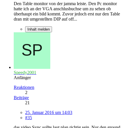
Den Table monitor von der jamma leiste. Den Pc monitor
hatte ich an der VGA anschlusbuchse um zu sehen ob
überhaupt ein bild kommt. Zuvor jedoch erst nur den Table
dran mit umgestellten DIP auf off...
Inhalt melden
Speedy2001
Anfänger
Reaktionen
2
Beiträge
21
25. Januar 2016 um 14:03
#35
das video Sync sollte laut plan richtig sein. Nur den ground