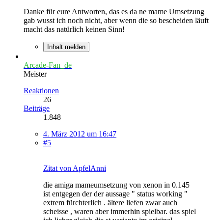
Danke für eure Antworten, das es da ne mame Umsetzung
gab wusst ich noch nicht, aber wenn die so bescheiden läuft
macht das natürlich keinen Sinn!
Inhalt melden
Arcade-Fan_de
Meister
Reaktionen
26
Beiträge
1.848
4. März 2012 um 16:47
#5
Zitat von ApfelAnni
die amiga mameumsetzung von xenon in 0.145
ist entgegen der der aussage " status working "
extrem fürchterlich . ältere liefen zwar auch
scheisse , waren aber immerhin spielbar. das spiel