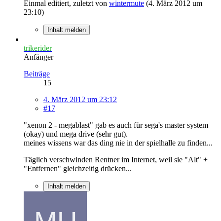
Einmal editiert, zuletzt von
wintermute
(
4. März 2012 um
23:10
)
Inhalt melden
trikerider
Anfänger
Beiträge
15
4. März 2012 um 23:12
#17
"xenon 2 - megablast" gab es auch für sega's master system
(okay) und mega drive (sehr gut).
meines wissens war das ding nie in der spielhalle zu finden...
Täglich verschwinden Rentner im Internet, weil sie "Alt" +
"Entfernen" gleichzeitig drücken...
Inhalt melden