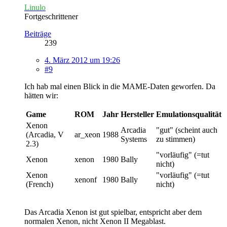
Linulo
Fortgeschrittener
Beiträge
239
4. März 2012 um 19:26
#9
Ich hab mal einen Blick in die MAME-Daten geworfen. Da
hätten wir:
Game
ROM
Jahr
Hersteller
Emulationsqualität
Xenon
Arcadia
"gut" (scheint auch
(Arcadia, V
ar_xeon
1988
Systems
zu stimmen)
2.3)
"vorläufig" (=tut
Xenon
xenon
1980
Bally
nicht)
Xenon
"vorläufig" (=tut
xenonf
1980
Bally
(French)
nicht)
Das Arcadia Xenon ist gut spielbar, entspricht aber dem
normalen Xenon, nicht Xenon II Megablast.