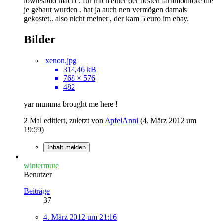
lowresbild macht . für mich einer der besten farbmonitore die
je gebaut wurden . hat ja auch nen vermögen damals
gekostet.. also nicht meiner , der kam 5 euro im ebay.
Bilder
xenon.jpg
314,46 kB
768 × 576
482
yar mumma brought me here !
2 Mal editiert, zuletzt von
ApfelAnni
(
4. März 2012 um
19:59
)
Inhalt melden
wintermute
Benutzer
Beiträge
37
4. März 2012 um 21:16