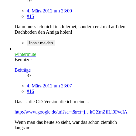
19
4. März 2012 um 23:00
#15
Dann muss ich nicht ins Internet, sondern erst mal auf den
Dachboden den Amiga holen!
Inhalt melden
wintermute
Benutzer
Beiträge
37
4. März 2012 um 23:07
#16
Das ist die CD Version die ich meine...
http://www.google.de/url?sa=t&rct=j…kGZmZfiLl0PvcIA
Wenn man das heute so sieht, war das schon ziemlich
langsam.