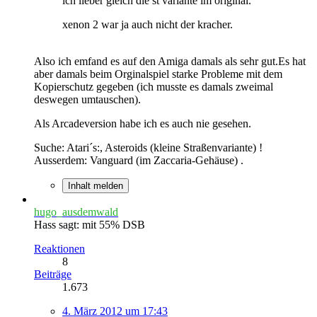
ich lieber gleich die st variante im original.
xenon 2 war ja auch nicht der kracher.
Also ich emfand es auf den Amiga damals als sehr gut.Es hat
aber damals beim Orginalspiel starke Probleme mit dem
Kopierschutz gegeben (ich musste es damals zweimal
deswegen umtauschen).
Als Arcadeversion habe ich es auch nie gesehen.
Suche: Atari´s:, Asteroids (kleine Straßenvariante) !
Ausserdem: Vanguard (im Zaccaria-Gehäuse) .
Inhalt melden
hugo_ausdemwald
Hass sagt: mit 55% DSB
Reaktionen
8
Beiträge
1.673
4. März 2012 um 17:43