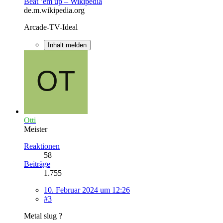
Beat ’em up – Wikipedia
de.m.wikipedia.org
Arcade-TV-Ideal
Inhalt melden
Otti
Meister
Reaktionen
58
Beiträge
1.755
10. Februar 2024 um 12:26
#3
Metal slug ?