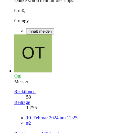
Danke schon mall für die Tipps!
Gruß,
Grungy
Inhalt melden
Otti
Meister
Reaktionen
58
Beiträge
1.755
10. Februar 2024 um 12:25
#2