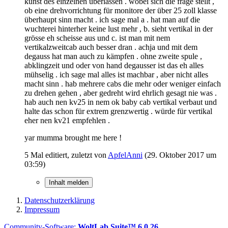
kunst des einzelnen überlassen . wobei sich die frage stellt ,
ob eine drehvorrichtung für monitore der über 25 zoll klasse
überhaupt sinn macht . ich sage mal a . hat man auf die
wuchterei hinterher keine lust mehr , b. sieht vertikal in der
grösse eh scheisse aus und c. ist man mit nem
vertikalzweitcab auch besser dran . achja und mit dem
degauss hat man auch zu kämpfen . ohne zweite spule ,
abklingzeit und oder von hand degausser ist das eh alles
mühselig . ich sage mal alles ist machbar , aber nicht alles
macht sinn . hab mehrere cabs die mehr oder weniger einfach
zu drehen gehen , aber gedreht wird ehrlich gesagt nie was .
hab auch nen kv25 in nem ok baby cab vertikal verbaut und
halte das schon für extrem grenzwertig . würde für vertikal
eher nen kv21 empfehlen .
yar mumma brought me here !
5 Mal editiert, zuletzt von
ApfelAnni
(
29. Oktober 2017 um
03:59
)
Inhalt melden
Datenschutzerklärung
Impressum
Community-Software:
WoltLab Suite™ 6.0.26