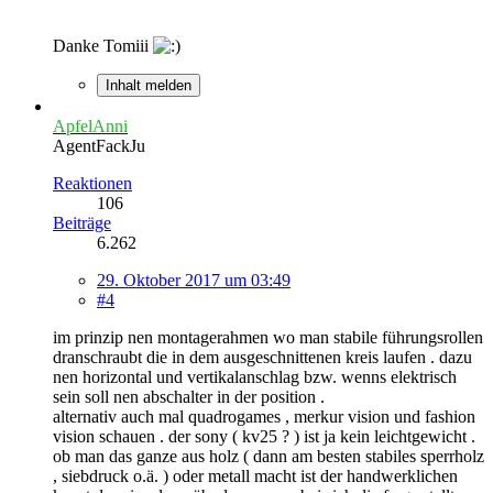
Danke Tomiii
Inhalt melden
ApfelAnni
AgentFackJu
Reaktionen
106
Beiträge
6.262
29. Oktober 2017 um 03:49
#4
im prinzip nen montagerahmen wo man stabile führungsrollen
dranschraubt die in dem ausgeschnittenen kreis laufen . dazu
nen horizontal und vertikalanschlag bzw. wenns elektrisch
sein soll nen abschalter in der position .
alternativ auch mal quadrogames , merkur vision und fashion
vision schauen . der sony ( kv25 ? ) ist ja kein leichtgewicht .
ob man das ganze aus holz ( dann am besten stabiles sperrholz
, siebdruck o.ä. ) oder metall macht ist der handwerklichen