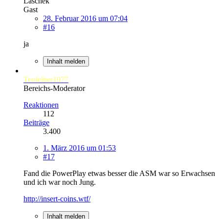
Laschek
Gast
28. Februar 2016 um 07:04
#16
ja
Inhalt melden
Teufeltier1977
Bereichs-Moderator
Reaktionen
112
Beiträge
3.400
1. März 2016 um 01:53
#17
Fand die PowerPlay etwas besser die ASM war so Erwachsen
und ich war noch Jung.
http://insert-coins.wtf/
Inhalt melden