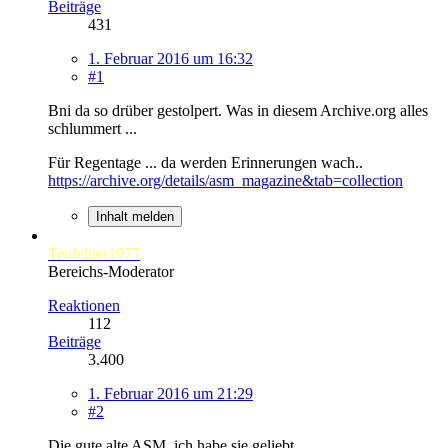
Beiträge
431
1. Februar 2016 um 16:32
#1
Bni da so drüber gestolpert. Was in diesem Archive.org alles
schlummert ...
Für Regentage ... da werden Erinnerungen wach..
https://archive.org/details/asm_magazine&tab=collection
Inhalt melden
Teufeltier1977
Bereichs-Moderator
Reaktionen
112
Beiträge
3.400
1. Februar 2016 um 21:29
#2
Die gute alte ASM, ich habe sie geliebt.