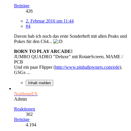
Beiträge
426
2. Februar 2016 um 11:44
#4
Davon hab ich noch das erste Sonderheft mit allen Peaks und
Pokes für den C64...
BORN TO PLAY ARCADE!
JUMBO QUADRO "Deluxe" mit RotateScreen, MAME /
PCB
Und ein paar Flipper (
http://www.pinballowners.com/ede
),
GSGs ...
Inhalt melden
NorthstarEX
Admin
Reaktionen
302
Beiträge
4.194