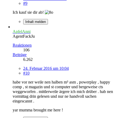
#9
Ich kauf sie dir ab!
Inhalt melden
ApfelAnni
AgentFackJu
Reaktionen
106
Beiträge
6.262
24. Februar 2016 um 10:04
#10
habe vor ner weile nen halben m³ asm , powerplay , happy
comp , st magazin und st computer und bergeweise cts
weggeworfen . mittlerweile ärgere ich mich drüber . hab nen
vormittag drin gelesen und nur ne handvoll sachen
eingescannt .
yar mumma brought me here !