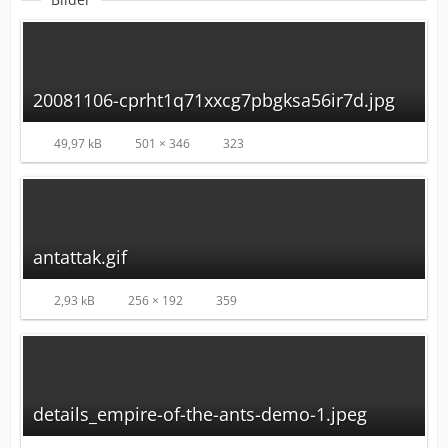
20081106-cprht1q71xxcg7pbgksa56ir7d.jpg
49,97 kB
501 × 346
323
antattak.gif
2,93 kB
256 × 192
359
details_empire-of-the-ants-demo-1.jpeg