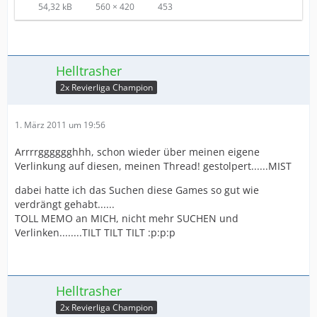
54,32 kB
560 × 420
453
Helltrasher
2x Revierliga Champion
1. März 2011 um 19:56
Arrrrgggggghhh, schon wieder über meinen eigene
Verlinkung auf diesen, meinen Thread! gestolpert......MIST
dabei hatte ich das Suchen diese Games so gut wie
verdrängt gehabt......
TOLL MEMO an MICH, nicht mehr SUCHEN und
Verlinken........TILT TILT TILT :p:p:p
Helltrasher
2x Revierliga Champion