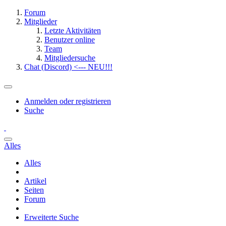
Forum
Mitglieder
Letzte Aktivitäten
Benutzer online
Team
Mitgliedersuche
Chat (Discord) <--- NEU!!!
Anmelden oder registrieren
Suche
Alles
Alles
Artikel
Seiten
Forum
Erweiterte Suche