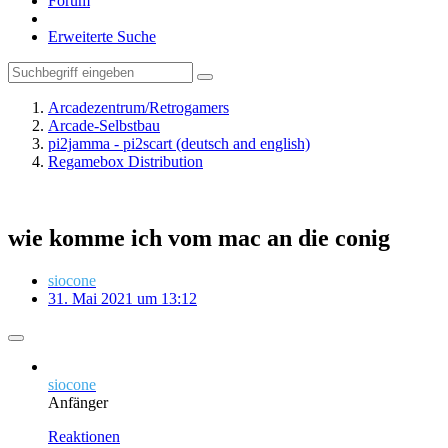
Forum
Erweiterte Suche
Arcadezentrum/Retrogamers
Arcade-Selbstbau
pi2jamma - pi2scart (deutsch and english)
Regamebox Distribution
wie komme ich vom mac an die conig
siocone
31. Mai 2021 um 13:12
siocone
Anfänger
Reaktionen