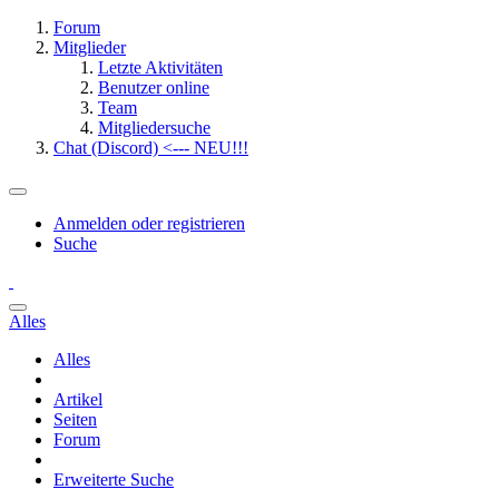
Forum
Mitglieder
Letzte Aktivitäten
Benutzer online
Team
Mitgliedersuche
Chat (Discord) <--- NEU!!!
Anmelden oder registrieren
Suche
Alles
Alles
Artikel
Seiten
Forum
Erweiterte Suche