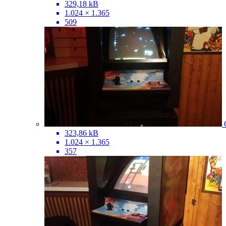
329,18 kB
1.024 × 1.365
509
323,86 kB
1.024 × 1.365
357