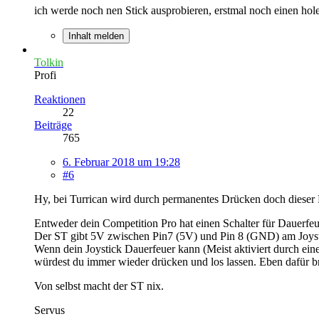
ich werde noch nen Stick ausprobieren, erstmal noch einen ho
Inhalt melden
Tolkin
Profi
Reaktionen
22
Beiträge
765
6. Februar 2018 um 19:28
#6
Hy, bei Turrican wird durch permanentes Drücken doch dieser Pl
Entweder dein Competition Pro hat einen Schalter für Dauerfeu
Der ST gibt 5V zwischen Pin7 (5V) und Pin 8 (GND) am Joyst
Wenn dein Joystick Dauerfeuer kann (Meist aktiviert durch eine
würdest du immer wieder drücken und los lassen. Eben dafür br
Von selbst macht der ST nix.
Servus