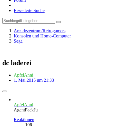
Forum
Erweiterte Suche
Arcadezentrum/Retrogamers
Konsolen und Home-Computer
Sega
dc laderei
ApfelAnni
1. Mai 2015 um 21:33
ApfelAnni
AgentFackJu
Reaktionen
106