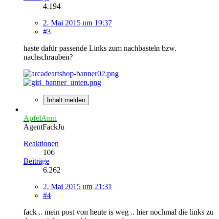
4.194
2. Mai 2015 um 19:37
#3
haste dafür passende Links zum nachbasteln bzw.
nachschrauben?
Inhalt melden
ApfelAnni
AgentFackJu
Reaktionen
106
Beiträge
6.262
2. Mai 2015 um 21:31
#4
fack .. mein post von heute is weg .. hier nochmal die links zu