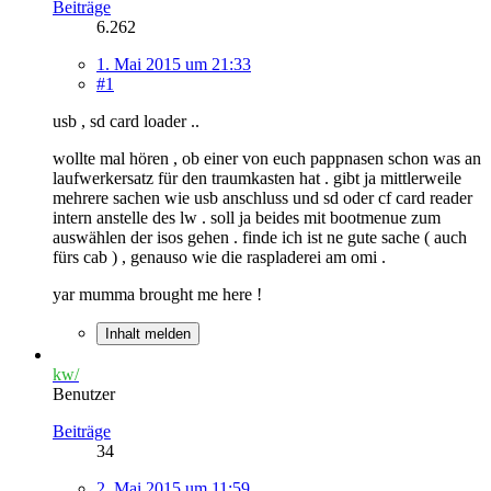
Beiträge
6.262
1. Mai 2015 um 21:33
#1
usb , sd card loader ..
wollte mal hören , ob einer von euch pappnasen schon was an
laufwerkersatz für den traumkasten hat . gibt ja mittlerweile
mehrere sachen wie usb anschluss und sd oder cf card reader
intern anstelle des lw . soll ja beides mit bootmenue zum
auswählen der isos gehen . finde ich ist ne gute sache ( auch
fürs cab ) , genauso wie die raspladerei am omi .
yar mumma brought me here !
Inhalt melden
kw/
Benutzer
Beiträge
34
2. Mai 2015 um 11:59