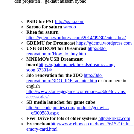
den projekten .. geklaut aussem byoac
PSIO for PS1
http://ps-io.com
Sarooo for saturn
sarooo
Rhea for saturn
https://gdemu.wordpress.com/2014/09/30/enter-rhea/
GDEMU for Dreamcast
https://gdemu.wordpress.com
USB-GDROM for Dreamcast
http://3do-
renovation.ru/How_to_buy.htm
MNEMO's USB Dreamcast
board
https://gbatemp.net/threads/dreamc…ng-
soon.373014/
3do-renovation for the 3DO
http://3do-
renovation.ru/3DO_IDE_adapter.htm
or from here in
english
http://www.stoneagegamer.com/more.../3do/3d…ms-
accessories/
SD media launcher for game cube
http://us.codejunkies.com/products/gcnwi…
__ef000589.aspx
Ever Drive for lots of older systems
http://krikzz.com
Freemcboot
http://www.ehow.co.uk/how_7615210_in
emory-card.html