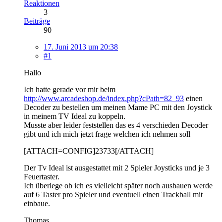
Reaktionen
3
Beiträge
90
17. Juni 2013 um 20:38
#1
Hallo
Ich hatte gerade vor mir beim
http://www.arcadeshop.de/index.php?cPath=82_93
einen
Decoder zu bestellen um meinen Mame PC mit den Joystick
in meinem TV Ideal zu koppeln.
Musste aber leider feststellen das es 4 verschieden Decoder
gibt und ich mich jetzt frage welchen ich nehmen soll
[ATTACH=CONFIG]23733[/ATTACH]
Der Tv Ideal ist ausgestattet mit 2 Spieler Joysticks und je 3
Feuertaster.
Ich überlege ob ich es vielleicht später noch ausbauen werde
auf 6 Taster pro Spieler und eventuell einen Trackball mit
einbaue.
Thomas