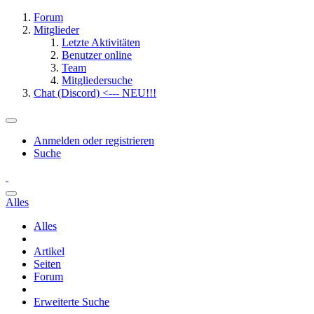
Forum
Mitglieder
Letzte Aktivitäten
Benutzer online
Team
Mitgliedersuche
Chat (Discord) <--- NEU!!!
Anmelden oder registrieren
Suche
Alles
Alles
Artikel
Seiten
Forum
Erweiterte Suche