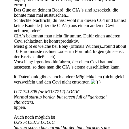
error. )
Das Gute an deinem Board, die CIA´s sind gesockelt, die
könnte man mal austauschen...
Schlechte Nachricht, du hast wohl nur diesen C64 und kannst
keine Bauteile (hier die CIA´s) aus einem anderen Cevi
nehmen, oder?
CIA´s bekommt man nicht für umme. Dafür einen anderen
Cevi schlachten ist kontraproduktiv.
Meist gibt es welche bei Ebay (oftmals Wucher)...round about
10 Euro musste rechnen..oder im Forum64 fragen (du siehst,
der Kreis schließt sich)
Vorschlag: irgendwo hinfahren, der einen Cevi hat und
austesten, so dass man die CIA´s ersma ausschließen kann.
lt. Datenbank gibt es noch andere Möglichkeiten (nicht gleich
verzweifeln und den Cevi nicht entsorgen
)
U27 74LS08 (or MOS7712) LOGIC
Normal startup border, but screen full of "garbage"
characters.
tippen.
Auch noch möglich ist
U26 74LS373 LOGIC
Startup screen has normal border, but characters are