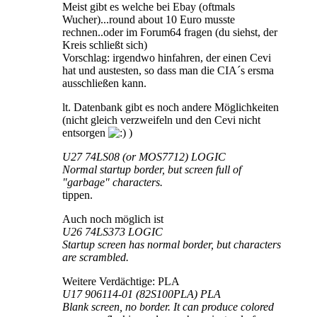
Meist gibt es welche bei Ebay (oftmals
Wucher)...round about 10 Euro musste
rechnen..oder im Forum64 fragen (du siehst, der
Kreis schließt sich)
Vorschlag: irgendwo hinfahren, der einen Cevi
hat und austesten, so dass man die CIA´s ersma
ausschließen kann.
lt. Datenbank gibt es noch andere Möglichkeiten
(nicht gleich verzweifeln und den Cevi nicht
entsorgen
)
U27 74LS08 (or MOS7712) LOGIC
Normal startup border, but screen full of
"garbage" characters.
tippen.
Auch noch möglich ist
U26 74LS373 LOGIC
Startup screen has normal border, but characters
are scrambled.
Weitere Verdächtige: PLA
U17 906114-01 (82S100PLA) PLA
Blank screen, no border. It can produce colored