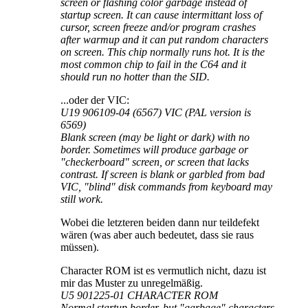
screen or flashing color garbage instead of
startup screen. It can cause intermittant loss of
cursor, screen freeze and/or program crashes
after warmup and it can put random characters
on screen. This chip normally runs hot. It is the
most common chip to fail in the C64 and it
should run no hotter than the SID.
...oder der VIC:
U19 906109-04 (6567) VIC (PAL version is
6569)
Blank screen (may be light or dark) with no
border. Sometimes will produce garbage or
"checkerboard" screen, or screen that lacks
contrast. If screen is blank or garbled from bad
VIC, "blind" disk commands from keyboard may
still work.
Wobei die letzteren beiden dann nur teildefekt
wären (was aber auch bedeutet, dass sie raus
müssen).
Character ROM ist es vermutlich nicht, dazu ist
mir das Muster zu unregelmäßig.
U5 901225-01 CHARACTER ROM
Normal startup border, but "garbage" characters