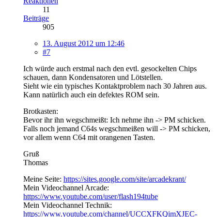
Reaktionen
11
Beiträge
905
13. August 2012 um 12:46
#7
Ich würde auch erstmal nach den evtl. gesockelten Chips
schauen, dann Kondensatoren und Lötstellen.
Sieht wie ein typisches Kontaktproblem nach 30 Jahren aus.
Kann natürlich auch ein defektes ROM sein.
Brotkasten:
Bevor ihr ihn wegschmeißt: Ich nehme ihn -> PM schicken.
Falls noch jemand C64s wegschmeißen will -> PM schicken,
vor allem wenn C64 mit orangenen Tasten.
Gruß
Thomas
Meine Seite:
https://sites.google.com/site/arcadekrant/
Mein Videochannel Arcade:
https://www.youtube.com/user/flash194tube
Mein Videochannel Technik:
https://www.youtube.com/channel/UCCXFKQimXJEC-