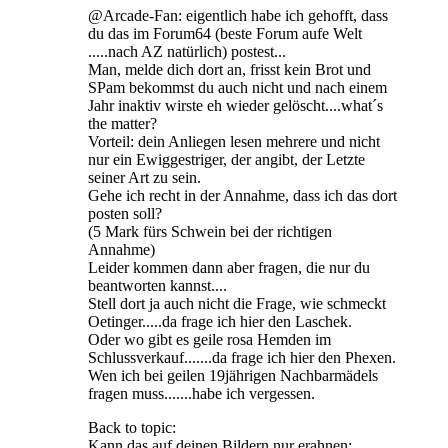
@Arcade-Fan: eigentlich habe ich gehofft, dass
du das im Forum64 (beste Forum aufe Welt
.....nach AZ natürlich) postest...
Man, melde dich dort an, frisst kein Brot und
SPam bekommst du auch nicht und nach einem
Jahr inaktiv wirste eh wieder gelöscht....what´s
the matter?
Vorteil: dein Anliegen lesen mehrere und nicht
nur ein Ewiggestriger, der angibt, der Letzte
seiner Art zu sein.
Gehe ich recht in der Annahme, dass ich das dort
posten soll?
(5 Mark fürs Schwein bei der richtigen
Annahme)
Leider kommen dann aber fragen, die nur du
beantworten kannst....
Stell dort ja auch nicht die Frage, wie schmeckt
Oetinger.....da frage ich hier den Laschek.
Oder wo gibt es geile rosa Hemden im
Schlussverkauf.......da frage ich hier den Phexen.
Wen ich bei geilen 19jährigen Nachbarmädels
fragen muss.......habe ich vergessen.
Back to topic:
Kann das auf deinen Bildern nur erahnen: