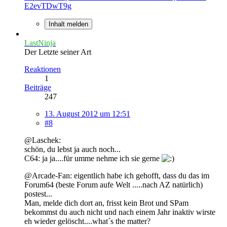
E2evTDwT9g
Inhalt melden
LastNinja
Der Letzte seiner Art
Reaktionen
1
Beiträge
247
13. August 2012 um 12:51
#8
@Laschek:
schön, du lebst ja auch noch...
C64: ja ja....für umme nehme ich sie gerne
@Arcade-Fan: eigentlich habe ich gehofft, dass du das im
Forum64 (beste Forum aufe Welt .....nach AZ natürlich)
postest...
Man, melde dich dort an, frisst kein Brot und SPam
bekommst du auch nicht und nach einem Jahr inaktiv wirste
eh wieder gelöscht....what´s the matter?