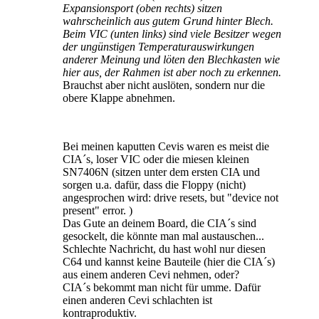
Expansionsport (oben rechts) sitzen
wahrscheinlich aus gutem Grund hinter Blech.
Beim VIC (unten links) sind viele Besitzer wegen
der ungünstigen Temperaturauswirkungen
anderer Meinung und löten den Blechkasten wie
hier aus, der Rahmen ist aber noch zu erkennen.
Brauchst aber nicht auslöten, sondern nur die
obere Klappe abnehmen.
Bei meinen kaputten Cevis waren es meist die
CIA´s, loser VIC oder die miesen kleinen
SN7406N (sitzen unter dem ersten CIA und
sorgen u.a. dafür, dass die Floppy (nicht)
angesprochen wird: drive resets, but "device not
present" error. )
Das Gute an deinem Board, die CIA´s sind
gesockelt, die könnte man mal austauschen...
Schlechte Nachricht, du hast wohl nur diesen
C64 und kannst keine Bauteile (hier die CIA´s)
aus einem anderen Cevi nehmen, oder?
CIA´s bekommt man nicht für umme. Dafür
einen anderen Cevi schlachten ist
kontraproduktiv.