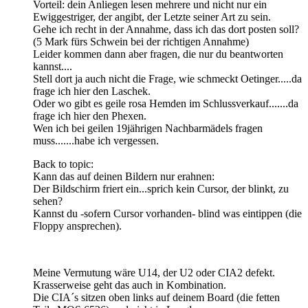
Vorteil: dein Anliegen lesen mehrere und nicht nur ein
Ewiggestriger, der angibt, der Letzte seiner Art zu sein.
Gehe ich recht in der Annahme, dass ich das dort posten soll?
(5 Mark fürs Schwein bei der richtigen Annahme)
Leider kommen dann aber fragen, die nur du beantworten
kannst....
Stell dort ja auch nicht die Frage, wie schmeckt Oetinger.....da
frage ich hier den Laschek.
Oder wo gibt es geile rosa Hemden im Schlussverkauf.......da
frage ich hier den Phexen.
Wen ich bei geilen 19jährigen Nachbarmädels fragen
muss.......habe ich vergessen.
Back to topic:
Kann das auf deinen Bildern nur erahnen:
Der Bildschirm friert ein...sprich kein Cursor, der blinkt, zu
sehen?
Kannst du -sofern Cursor vorhanden- blind was eintippen (die
Floppy ansprechen).
Meine Vermutung wäre U14, der U2 oder CIA2 defekt.
Krasserweise geht das auch in Kombination.
Die CIA´s sitzen oben links auf deinem Board (die fetten