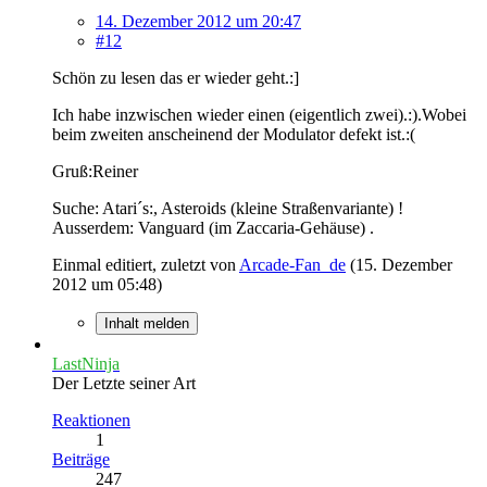
14. Dezember 2012 um 20:47
#12
Schön zu lesen das er wieder geht.:]
Ich habe inzwischen wieder einen (eigentlich zwei).:).Wobei
beim zweiten anscheinend der Modulator defekt ist.:(
Gruß:Reiner
Suche: Atari´s:, Asteroids (kleine Straßenvariante) !
Ausserdem: Vanguard (im Zaccaria-Gehäuse) .
Einmal editiert, zuletzt von
Arcade-Fan_de
(
15. Dezember
2012 um 05:48
)
Inhalt melden
LastNinja
Der Letzte seiner Art
Reaktionen
1
Beiträge
247