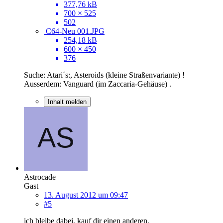
377,76 kB
700 × 525
502
C64-Neu 001.JPG
254,18 kB
600 × 450
376
Suche: Atari´s:, Asteroids (kleine Straßenvariante) !
Ausserdem: Vanguard (im Zaccaria-Gehäuse) .
Inhalt melden
Astrocade
Gast
13. August 2012 um 09:47
#5
ich bleibe dabei, kauf dir einen anderen.