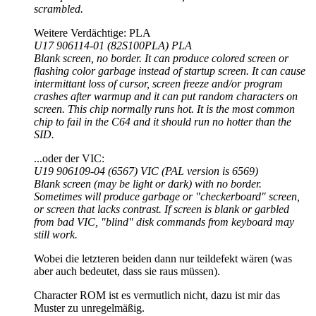
scrambled.
Weitere Verdächtige: PLA
U17 906114-01 (82S100PLA) PLA
Blank screen, no border. It can produce colored screen or
flashing color garbage instead of startup screen. It can cause
intermittant loss of cursor, screen freeze and/or program
crashes after warmup and it can put random characters on
screen. This chip normally runs hot. It is the most common
chip to fail in the C64 and it should run no hotter than the
SID.
...oder der VIC:
U19 906109-04 (6567) VIC (PAL version is 6569)
Blank screen (may be light or dark) with no border.
Sometimes will produce garbage or "checkerboard" screen,
or screen that lacks contrast. If screen is blank or garbled
from bad VIC, "blind" disk commands from keyboard may
still work.
Wobei die letzteren beiden dann nur teildefekt wären (was
aber auch bedeutet, dass sie raus müssen).
Character ROM ist es vermutlich nicht, dazu ist mir das
Muster zu unregelmäßig.