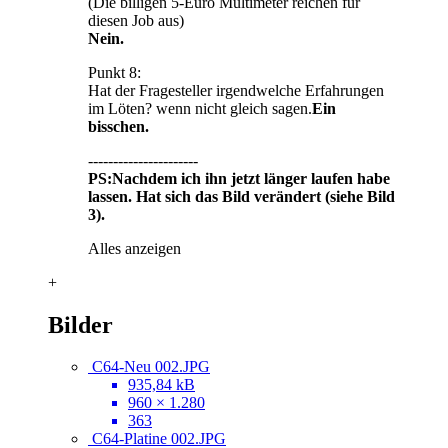
(Die billigen 5-Euro Multimeter reichen für
diesen Job aus)
Nein.
Punkt 8:
Hat der Fragesteller irgendwelche Erfahrungen
im Löten? wenn nicht gleich sagen.
Ein
bisschen.
----------------------
PS:Nachdem ich ihn jetzt länger laufen habe
lassen. Hat sich das Bild verändert (siehe Bild
3).
Alles anzeigen
+
Bilder
C64-Neu 002.JPG
935,84 kB
960 × 1.280
363
C64-Platine 002.JPG