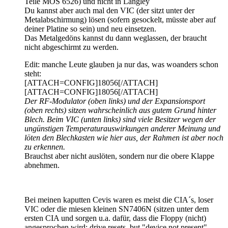
Teile MOS 6526) und nicht in Langley
Du kannst aber auch mal den VIC (der sitzt unter der
Metalabschirmung) lösen (sofern gesockelt, müsste aber auf
deiner Platine so sein) und neu einsetzen.
Das Metalgedöns kannst du dann weglassen, der braucht
nicht abgeschirmt zu werden.
Edit: manche Leute glauben ja nur das, was woanders schon
steht:
[ATTACH=CONFIG]18056[/ATTACH]
[ATTACH=CONFIG]18056[/ATTACH]
Der RF-Modulator (oben links) und der Expansionsport
(oben rechts) sitzen wahrscheinlich aus gutem Grund hinter
Blech. Beim VIC (unten links) sind viele Besitzer wegen der
ungünstigen Temperaturauswirkungen anderer Meinung und
löten den Blechkasten wie hier aus, der Rahmen ist aber noch
zu erkennen.
Brauchst aber nicht auslöten, sondern nur die obere Klappe
abnehmen.
Bei meinen kaputten Cevis waren es meist die CIA´s, loser
VIC oder die miesen kleinen SN7406N (sitzen unter dem
ersten CIA und sorgen u.a. dafür, dass die Floppy (nicht)
angesprochen wird: drive resets, but "device not present"