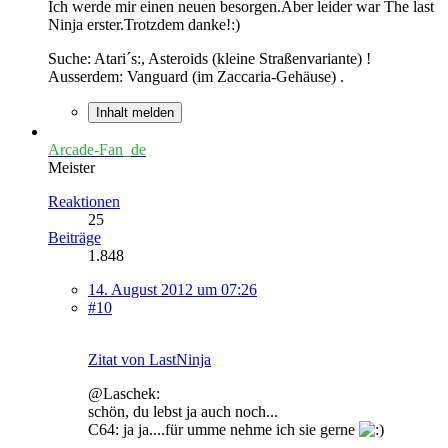
Ich werde mir einen neuen besorgen.Aber leider war The last
Ninja erster.Trotzdem danke!:)
Suche: Atari´s:, Asteroids (kleine Straßenvariante) !
Ausserdem: Vanguard (im Zaccaria-Gehäuse) .
Inhalt melden
Arcade-Fan_de
Meister
Reaktionen
25
Beiträge
1.848
14. August 2012 um 07:26
#10
Zitat von LastNinja
@Laschek:
schön, du lebst ja auch noch...
C64: ja ja....für umme nehme ich sie gerne