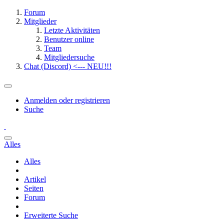
Forum
Mitglieder
Letzte Aktivitäten
Benutzer online
Team
Mitgliedersuche
Chat (Discord) <--- NEU!!!
Anmelden oder registrieren
Suche
Alles
Alles
Artikel
Seiten
Forum
Erweiterte Suche