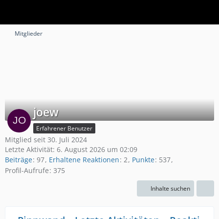
Mitglieder
joew
Erfahrener Benutzer
Mitglied seit 30. Juli 2024
Letzte Aktivität:
6. August 2026 um 02:09
Beiträge
97
Erhaltene Reaktionen
2
Punkte
537
Profil-Aufrufe
375
Inhalte suchen