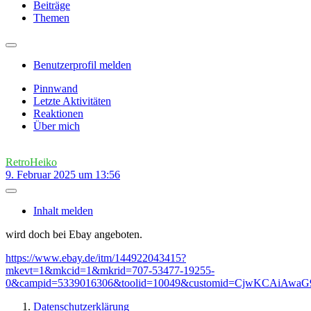
Beiträge
Themen
Benutzerprofil melden
Pinnwand
Letzte Aktivitäten
Reaktionen
Über mich
RetroHeiko
9. Februar 2025 um 13:56
Inhalt melden
wird doch bei Ebay angeboten.
https://www.ebay.de/itm/144922043415?
mkevt=1&mkcid=1&mkrid=707-53477-19255-
0&campid=5339016306&toolid=10049&customid=CjwKCAi
Datenschutzerklärung