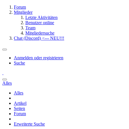
Forum
Mitglieder
Letzte Aktivitäten
Benutzer online
Team
Mitgliedersuche
Chat (Discord) <--- NEU!!!
Anmelden oder registrieren
Suche
Alles
Alles
Artikel
Seiten
Forum
Erweiterte Suche