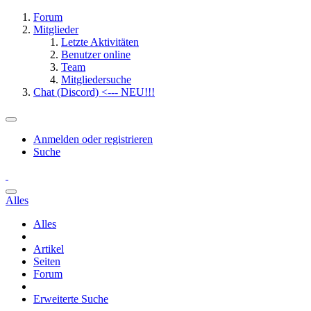
Forum
Mitglieder
Letzte Aktivitäten
Benutzer online
Team
Mitgliedersuche
Chat (Discord) <--- NEU!!!
Anmelden oder registrieren
Suche
Alles
Alles
Artikel
Seiten
Forum
Erweiterte Suche