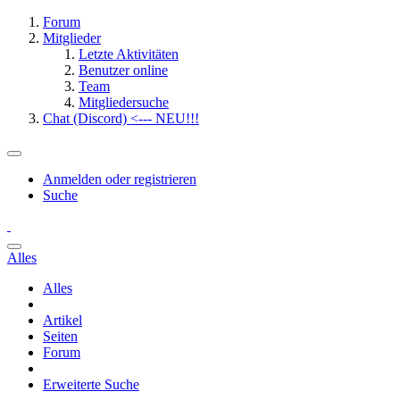
Forum
Mitglieder
Letzte Aktivitäten
Benutzer online
Team
Mitgliedersuche
Chat (Discord) <--- NEU!!!
Anmelden oder registrieren
Suche
Alles
Alles
Artikel
Seiten
Forum
Erweiterte Suche