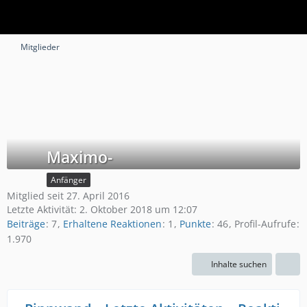
Mitglieder
Maximo-
Anfänger
Mitglied seit 27. April 2016
Letzte Aktivität:
2. Oktober 2018 um 12:07
Beiträge
7
Erhaltene Reaktionen
1
Punkte
46
Profil-Aufrufe
1.970
Inhalte suchen