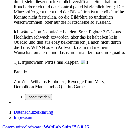
dreht, sieht dieser doch ziemlich versifft aus. Steht halt im
Raucherbereich und das Control panel ist ziemlich fertig. Der
Münzprüfer geht nicht und der Bildschirm ist unendlich trübe.
Konnte nicht feststellen, ob die Bildröhre so undeutlich
verschwommen, oder nur die Mattscheibe so aussieht.
Ich wäre schon fast wieder bei dem Sreet Fighter 2 Cab aus
Hochheim schwach geworden, aber das ist halt eben kein
Quadro und den aus ebay bekomme ich ja auch nicht durch
die Türe. WENN so ein Aufwand, dann mit meinem
Wunschautomaten - und das ist nun mal der moderne Quadro.
Tja, irgendwann wird's mal klappen.
Brendo
Zur Zeit: Williams Funhouse, Revenge from Mars,
Demolition Man, Jumbo Quadro Games
Inhalt melden
Datenschutzerklärung
Impressum
Community-Software:
WoltLab Suite™ 6.0.26