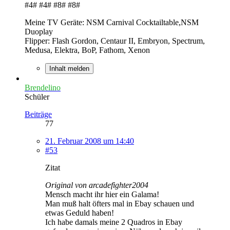
#4# #4# #8# #8#
Meine TV Geräte: NSM Carnival Cocktailtable,NSM
Duoplay
Flipper: Flash Gordon, Centaur II, Embryon, Spectrum,
Medusa, Elektra, BoP, Fathom, Xenon
Inhalt melden
Brendelino
Schüler
Beiträge
77
21. Februar 2008 um 14:40
#53
Zitat
Original von arcadefighter2004
Mensch macht ihr hier ein Galama!
Man muß halt öfters mal in Ebay schauen und
etwas Geduld haben!
Ich habe damals meine 2 Quadros in Ebay