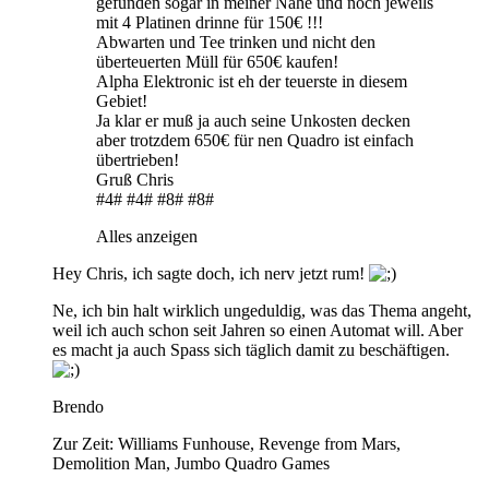
gefunden sogar in meiner Nähe und noch jeweils
mit 4 Platinen drinne für 150€ !!!
Abwarten und Tee trinken und nicht den
überteuerten Müll für 650€ kaufen!
Alpha Elektronic ist eh der teuerste in diesem
Gebiet!
Ja klar er muß ja auch seine Unkosten decken
aber trotzdem 650€ für nen Quadro ist einfach
übertrieben!
Gruß Chris
#4# #4# #8# #8#
Alles anzeigen
Hey Chris, ich sagte doch, ich nerv jetzt rum!
Ne, ich bin halt wirklich ungeduldig, was das Thema angeht,
weil ich auch schon seit Jahren so einen Automat will. Aber
es macht ja auch Spass sich täglich damit zu beschäftigen.
Brendo
Zur Zeit: Williams Funhouse, Revenge from Mars,
Demolition Man, Jumbo Quadro Games