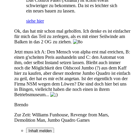
Das Control Panel (Amatur) ist schon etwas
schwieriger zu bekommen. Da ist es leichter sich
ein neues bauen zu lassen.
siehe hier
Ok, das hat mir schon mal geholfen. Ich denke es ist einfacher
für mich das Teil zu zerlegen, als es mit einer Seilwinde am
Balken in das 2 OG zu ziehen.
Jetzt muss ich A: Den Mensch von alpha erst mal ereichen, B:
einen g'scheiten Preis aushandeln und C: den Automat von
ihm, oder selbst Instand setzen lassen. Bleibt auch immer
noch die Möglichkeit den Oldscool Jumbo (?) aus dem Kaff
hier zu kaufen, aber dieser moderne Jumbo Quadro ist einfach
zu geil, der hat es mir echt angetan. Ist der eigentlich von der
Firma NSM wegen dem Löwen? Die sind doch hier bei uns
in Bingen, vielleicht haben die noch einen in ihrem
Betriebsmuseum...
Brendo
Zur Zeit: Williams Funhouse, Revenge from Mars,
Demolition Man, Jumbo Quadro Games
Inhalt melden