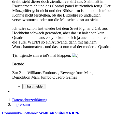
dreht, sieht dieser doch ziemlich versifft aus. Steht halt im
Raucherbereich und das Control panel ist ziemlich fertig. Der
Münzprüfer geht nicht und der Bildschirm ist unendlich trübe.
Konnte nicht feststellen, ob die Bildröhre so undeutlich
verschwommen, oder nur die Mattscheibe so aussieht.
Ich wäre schon fast wieder bei dem Sreet Fighter 2 Cab aus
Hochheim schwach geworden, aber das ist halt eben kein
Quadro und den aus ebay bekomme ich ja auch nicht durch
die Türe. WENN so ein Aufwand, dann mit meinem
Wunschautomaten - und das ist nun mal der moderne Quadro.
Tja, irgendwann wird's mal klappen.
Brendo
Zur Zeit: Williams Funhouse, Revenge from Mars,
Demolition Man, Jumbo Quadro Games
Inhalt melden
Datenschutzerklärung
Impressum
Community-Software:
WoltLab Suite™ 6.0.26