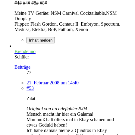
#4# #4# #8# #8#
Meine TV Geräte: NSM Carnival Cocktailtable,NSM
Duoplay
Flipper: Flash Gordon, Centaur II, Embryon, Spectrum,
Medusa, Elektra, BoP, Fathom, Xenon
Inhalt melden
Brendelino
Schüler
Beiträge
77
21. Februar 2008 um 14:40
#53
Zitat
Original von arcadefighter2004
Mensch macht ihr hier ein Galama!
Man muß halt öfters mal in Ebay schauen und
etwas Geduld haben!
Ich habe damals meine 2 Quadros in Ebay