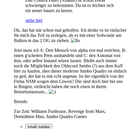
Das Control Panel (Amatur) ist schon etwas
schwieriger zu bekommen. Da ist es leichter sich
ein neues bauen zu lassen.
siehe hier
Ok, das hat mir schon mal geholfen. Ich denke es ist einfacher
für mich das Teil zu zerlegen, als es mit einer Seilwinde am
Balken in das 2 OG zu ziehen.
Jetzt muss ich A: Den Mensch von alpha erst mal ereichen, B:
einen g'scheiten Preis aushandeln und C: den Automat von
ihm, oder selbst Instand setzen lassen. Bleibt auch immer
noch die Möglichkeit den Oldscool Jumbo (?) aus dem Kaff
hier zu kaufen, aber dieser moderne Jumbo Quadro ist einfach
zu geil, der hat es mir echt angetan. Ist der eigentlich von der
Firma NSM wegen dem Löwen? Die sind doch hier bei uns
in Bingen, vielleicht haben die noch einen in ihrem
Betriebsmuseum...
Brendo
Zur Zeit: Williams Funhouse, Revenge from Mars,
Demolition Man, Jumbo Quadro Games
Inhalt melden