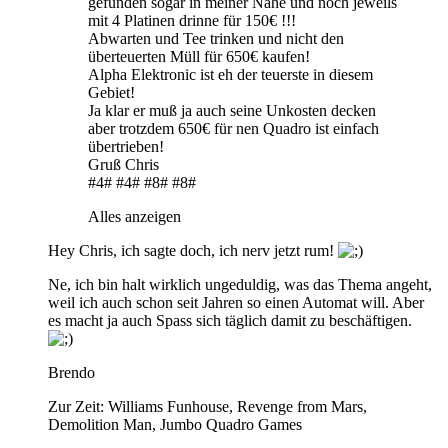
gefunden sogar in meiner Nähe und noch jeweils
mit 4 Platinen drinne für 150€ !!!
Abwarten und Tee trinken und nicht den
überteuerten Müll für 650€ kaufen!
Alpha Elektronic ist eh der teuerste in diesem
Gebiet!
Ja klar er muß ja auch seine Unkosten decken
aber trotzdem 650€ für nen Quadro ist einfach
übertrieben!
Gruß Chris
#4# #4# #8# #8#
Alles anzeigen
Hey Chris, ich sagte doch, ich nerv jetzt rum!
Ne, ich bin halt wirklich ungeduldig, was das Thema angeht,
weil ich auch schon seit Jahren so einen Automat will. Aber
es macht ja auch Spass sich täglich damit zu beschäftigen.
Brendo
Zur Zeit: Williams Funhouse, Revenge from Mars,
Demolition Man, Jumbo Quadro Games