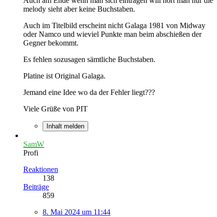
Auch am Ende wenn man sich eintragen will hört man nur die
melody sieht aber keine Buchstaben.
Auch im Titelbild erscheint nicht Galaga 1981 von Midway
oder Namco und wieviel Punkte man beim abschießen der
Gegner bekommt.
Es fehlen sozusagen sämtliche Buchstaben.
Platine ist Original Galaga.
Jemand eine Idee wo da der Fehler liegt???
Viele Grüße von PIT
Inhalt melden
SamW
Profi
Reaktionen
138
Beiträge
859
8. Mai 2024 um 11:44