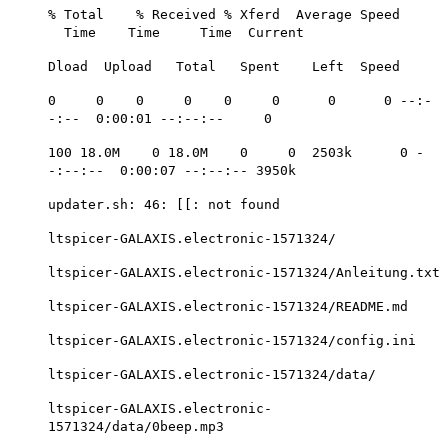
% Total % Received % Xferd Average Speed
Time Time Time Current
Dload Upload Total Spent Left Speed
0 0 0 0 0 0 0 0 --:-
-:-- 0:00:01 --:--:-- 0
100 18.0M 0 18.0M 0 0 2503k 0 -
-:--:-- 0:00:07 --:--:-- 3950k
updater.sh: 46: [[: not found
ltspicer-GALAXIS.electronic-1571324/
ltspicer-GALAXIS.electronic-1571324/Anleitung.txt
ltspicer-GALAXIS.electronic-1571324/README.md
ltspicer-GALAXIS.electronic-1571324/config.ini
ltspicer-GALAXIS.electronic-1571324/data/
ltspicer-GALAXIS.electronic-
1571324/data/0beep.mp3