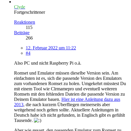
Clyde
Fortgeschrittener
Reaktionen
115
Beiträge
266
12. Februar 2022 um 11:22
#4
Also PC und nicht Raspberry Pi o.ä.
Romset und Emulator müssen dieselbe Version sein. Am
einfachsten ist es, sich die passende Version des Emulators
zum vorhandenen Romset zu holen. Umgekehrt müsstest Du
mit einem Tool wie Clrmamepro und eventuell weiteren
Romsets mit den fehlenden Dateien die passende Version zu
Deinem Emulator bauen.
Hier ist eine Anleitung dazu aus
2013
, die nach kurzem Überfliegen meinerseits aber
weitgehend noch gelten sollte. Aktuellere Anleitungen in
Deutsch habe ich nicht gefunden, in Englisch gibt es gefühlt
Tausende.
Aber wie gesagt, den passenden Emulator zum Romset zu