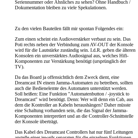
Seriennummer oder Ähnliches zu sehen? Ohne Handbuch /
Dokumentation bleiben zu viele Spekulationen.
Zu den vielen Bauteilen fällt mir spontan Folgendes ein:
Zum einen scheint ein Audioverstärker verbaut zu sein. Das
Poti rechts neben der Verbindung zum AV-OUT der Konsole
wird für die Lautstärke zuständig sein. I.d.R. geben die älteren
Konsolen ein unverstärktes Audiosignal aus, welches Hifi-
Komponenten zur Verstärkung benötigt (ursprünglich der
TV).
Da das Board ja offensichtlich dem Zweck dient, eine
Dreamcast IN einem Jamma-Automaten zu betreiben, sollten
auch die Bedienelemte des Automaten unterstützt werden.
Soll heißen: Eine Funktion "Automatenbutton / -joystick to
Dreamcast" wird benötigt. Denn: Wer will denn ein Cab, aus
dem die Kontroller an Kabeln heraushängen? Daher müsste
eine Schaltung vorhanden sein, die das Signal der Jamma-
Komponenten interpretiert und an die Controller-Schnittstelle
der Konsole überträgt.
Das Kabel des Dreamcast Controllers hat nur fünf Leitungen
anstelle einer jeweils separaten für die einzelnen Funktionen.