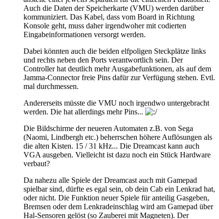
Auch die Daten der Speicherkarte (VMU) werden darüber
kommuniziert. Das Kabel, dass vom Board in Richtung
Konsole geht, muss daher irgendwoher mit codierten
Eingabeinformationen versorgt werden.
Dabei könnten auch die beiden elfpoligen Steckplätze links
und rechts neben den Ports verantwortlich sein. Der
Controller hat deutlich mehr Ausgabefunktionen, als auf dem
Jamma-Connector freie Pins dafür zur Verfügung stehen. Evtl.
mal durchmessen.
Andererseits müsste die VMU noch irgendwo untergebracht
werden. Die hat allerdings mehr Pins...
Die Bildschirme der neueren Automaten z.B. von Sega
(Naomi, Lindbergh etc.) beherrschen höhere Auflösungen als
die alten Kisten. 15 / 31 kHz... Die Dreamcast kann auch
VGA ausgeben. Vielleicht ist dazu noch ein Stück Hardware
verbaut?
Da nahezu alle Spiele der Dreamcast auch mit Gamepad
spielbar sind, dürfte es egal sein, ob dein Cab ein Lenkrad hat,
oder nicht. Die Funktion neuer Spiele für anteilig Gasgeben,
Bremsen oder dem Lenkradeinschlag wird am Gamepad über
Hal-Sensoren gelöst (so Zauberei mit Magneten). Der