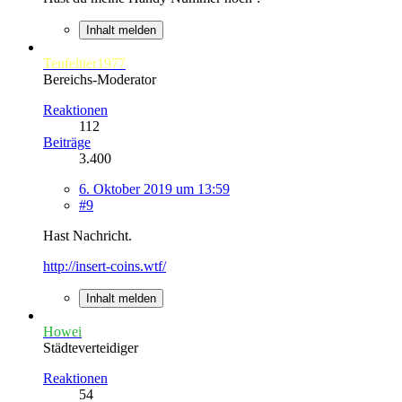
Inhalt melden
Teufeltier1977
Bereichs-Moderator
Reaktionen
112
Beiträge
3.400
6. Oktober 2019 um 13:59
#9
Hast Nachricht.
http://insert-coins.wtf/
Inhalt melden
Howei
Städteverteidiger
Reaktionen
54