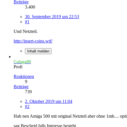
Beiträge
3.400
30. September 2019 um 22:53
#1
Und Netzteil.
http://insert-coins.wtf/
Inhalt melden
Galaga88
Profi
Reaktionen
9
Beiträge
739
2. Oktober 2019 um 11:04
#2
Hab nen Amiga 500 mit original Netzteil aber ohne 1mb.... opti
sag Bescheid falls Interesse besteht