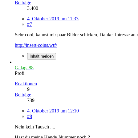
Beiträge
3.400
4. Oktober 2019 um 11:33
#7
Sehr cool, kannst mir paar Bilder schicken, Danke. Intresse an
http://insert-coins.wtf/
Inhalt melden
Galaga88
Profi
Reaktionen
9
Beiträge
739
4. Oktober 2019 um 12:10
#8
Nein kein Tausch ....
Hast du meine Handy Nummer noch ?