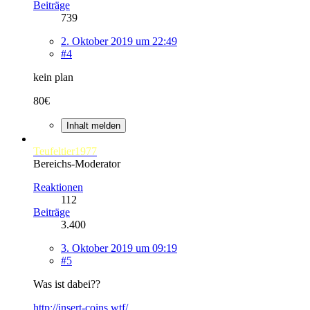
Beiträge
739
2. Oktober 2019 um 22:49
#4
kein plan
80€
Inhalt melden
Teufeltier1977
Bereichs-Moderator
Reaktionen
112
Beiträge
3.400
3. Oktober 2019 um 09:19
#5
Was ist dabei??
http://insert-coins.wtf/