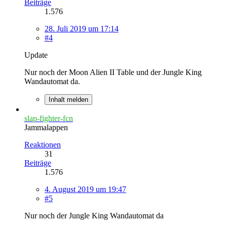
Beiträge
1.576
28. Juli 2019 um 17:14
#4
Update
Nur noch der Moon Alien II Table und der Jungle King
Wandautomat da.
Inhalt melden
slap-fighter-fcn
Jammalappen
Reaktionen
31
Beiträge
1.576
4. August 2019 um 19:47
#5
Nur noch der Jungle King Wandautomat da