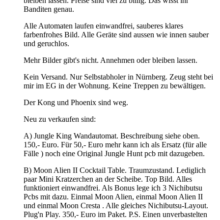
bleiben lassen. Preise sind viel zu billig. Das wisst ihr
Banditen genau.
Alle Automaten laufen einwandfrei, sauberes klares
farbenfrohes Bild. Alle Geräte sind aussen wie innen sauber
und geruchlos.
Mehr Bilder gibt's nicht. Annehmen oder bleiben lassen.
Kein Versand. Nur Selbstabholer in Nürnberg. Zeug steht bei
mir im EG in der Wohnung. Keine Treppen zu bewältigen.
Der Kong und Phoenix sind weg.
Neu zu verkaufen sind:
A) Jungle King Wandautomat. Beschreibung siehe oben.
150,- Euro. Für 50,- Euro mehr kann ich als Ersatz (für alle
Fälle ) noch eine Original Jungle Hunt pcb mit dazugeben.
B) Moon Alien II Cocktail Table. Traumzustand. Lediglich
paar Mini Kratzerchen an der Scheibe. Top Bild. Alles
funktioniert einwandfrei. Als Bonus lege ich 3 Nichibutsu
Pcbs mit dazu. Einmal Moon Alien, einmal Moon Alien II
und einmal Moon Cresta . Alle gleiches Nichibutsu-Layout.
Plug'n Play. 350,- Euro im Paket. P.S. Einen unverbastelten