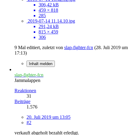
306,42 kB
459 × 818
285
2019-07-14 11.14.10.jpg
291,24 kB
815 × 459
306
9 Mal editiert, zuletzt von
slap-fighter-fcn
(
28. Juli 2019 um
17:13
)
Inhalt melden
slap-fighter-fcn
Jammalappen
Reaktionen
31
Beiträge
1.576
20. Juli 2019 um 13:05
#2
verkauft abgeholt bezahlt erledigt.