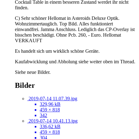
Cocktail Table in einem besseren Zustand werdet ihr nicht
finden.
C) Sehr schöner Hellomat in Asteroids Deluxe Optik.
Wohnzimmertauglich. Top Bild. Alles funktioniert
einwandfrei. Jamma Anschluss. Lediglich das CP-Overlay ist
bisschen beschädigt. Ohne Pcb. 260, - Euro. Hellomat
VERKAUFT
Es handelt sich um wirklich schöne Geräte.
Kaufabwicklung und Abholung siehe weiter oben im Thread.
Siehe neue Bilder.
Bilder
2019-07-14 11.07.39.jpg
329,96 kB
459 × 818
342
2019-07-14 10.41.13.jpg
336,62 kB
459 × 818
304