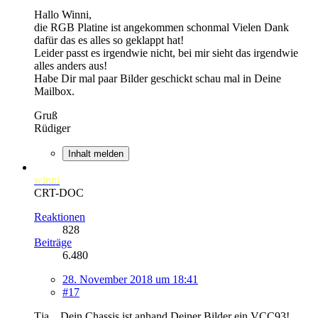
Hallo Winni,
die RGB Platine ist angekommen schonmal Vielen Dank
dafür das es alles so geklappt hat!
Leider passt es irgendwie nicht, bei mir sieht das irgendwie
alles anders aus!
Habe Dir mal paar Bilder geschickt schau mal in Deine
Mailbox.
Gruß
Rüdiger
Inhalt melden
winni
CRT-DOC
Reaktionen
828
Beiträge
6.480
28. November 2018 um 18:41
#17
Tja... Dein Chassis ist anhand Deiner Bilder ein VCC93!