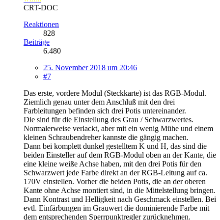
CRT-DOC
Reaktionen
828
Beiträge
6.480
25. November 2018 um 20:46
#7
Das erste, vordere Modul (Steckkarte) ist das RGB-Modul.
Ziemlich genau unter dem Anschluß mit den drei
Farbleitungen befinden sich drei Potis untereinander.
Die sind für die Einstellung des Grau / Schwarzwertes.
Normalerweise verlackt, aber mit ein wenig Mühe und einem
kleinen Schraubendreher kannste die gängig machen.
Dann bei komplett dunkel gestelltem K und H, das sind die
beiden Einsteller auf dem RGB-Modul oben an der Kante, die
eine kleine weiße Achse haben, mit den drei Potis für den
Schwarzwert jede Farbe direkt an der RGB-Leitung auf ca.
170V einstellen. Vorher die beiden Potis, die an der oberen
Kante ohne Achse montiert sind, in die Mittelstellung bringen.
Dann Kontrast und Helligkeit nach Geschmack einstellen. Bei
evtl. Einfärbungen im Grauwert die dominierende Farbe mit
dem entsprechenden Sperrpunktregler zurücknehmen.