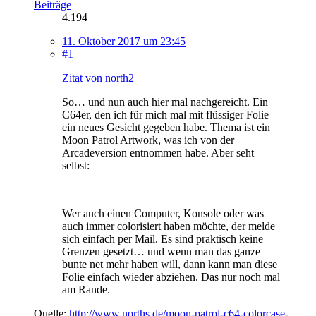
Beiträge
4.194
11. Oktober 2017 um 23:45
#1
Zitat von north2
So… und nun auch hier mal nachgereicht. Ein
C64er, den ich für mich mal mit flüssiger Folie
ein neues Gesicht gegeben habe. Thema ist ein
Moon Patrol Artwork, was ich von der
Arcadeversion entnommen habe. Aber seht
selbst:
Wer auch einen Computer, Konsole oder was
auch immer colorisiert haben möchte, der melde
sich einfach per Mail. Es sind praktisch keine
Grenzen gesetzt… und wenn man das ganze
bunte net mehr haben will, dann kann man diese
Folie einfach wieder abziehen. Das nur noch mal
am Rande.
Quelle:
http://www.norths.de/moon-patrol-c64-colorcase-