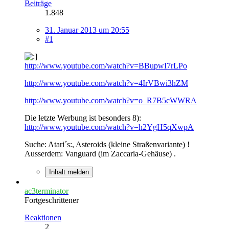
Beiträge
1.848
31. Januar 2013 um 20:55
#1
http://www.youtube.com/watch?v=BBupwI7rLPo
http://www.youtube.com/watch?v=4IrVBwi3hZM
http://www.youtube.com/watch?v=o_R7B5cWWRA
Die letzte Werbung ist besonders 8):
http://www.youtube.com/watch?v=h2YgH5qXwpA
Suche: Atari´s:, Asteroids (kleine Straßenvariante) !
Ausserdem: Vanguard (im Zaccaria-Gehäuse) .
Inhalt melden
ac3terminator
Fortgeschrittener
Reaktionen
2