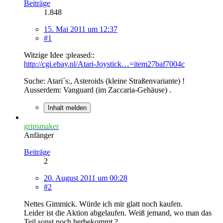
Beiträge
1.848
15. Mai 2011 um 12:37
#1
Witzige Idee :pleased::
http://cgi.ebay.nl/Atari-Joystick…=item27baf7004c
Suche: Atari´s:, Asteroids (kleine Straßenvariante) !
Ausserdem: Vanguard (im Zaccaria-Gehäuse) .
Inhalt melden
gripsmaker
Anfänger
Beiträge
2
20. August 2011 um 00:28
#2
Nettes Gimmick. Würde ich mir glatt noch kaufen.
Leider ist die Aktion abgelaufen. Weiß jemand, wo man das
Teil sonst noch herbekommt ?