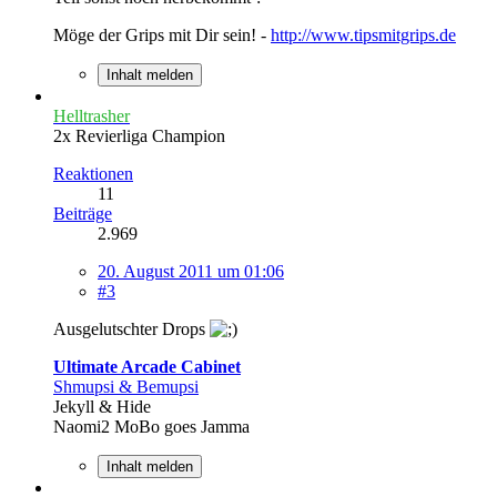
Möge der Grips mit Dir sein! -
http://www.tipsmitgrips.de
Inhalt melden
Helltrasher
2x Revierliga Champion
Reaktionen
11
Beiträge
2.969
20. August 2011 um 01:06
#3
Ausgelutschter Drops
Ultimate Arcade Cabinet
Shmupsi & Bemupsi
Jekyll & Hide
Naomi2 MoBo goes Jamma
Inhalt melden