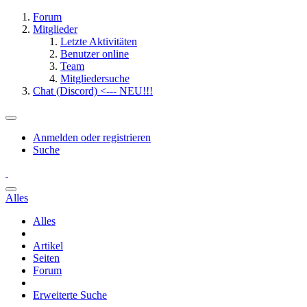
Forum
Mitglieder
Letzte Aktivitäten
Benutzer online
Team
Mitgliedersuche
Chat (Discord) <--- NEU!!!
Anmelden oder registrieren
Suche
Alles
Alles
Artikel
Seiten
Forum
Erweiterte Suche