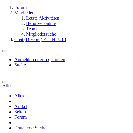
Forum
Mitglieder
Letzte Aktivitäten
Benutzer online
Team
Mitgliedersuche
Chat (Discord) <--- NEU!!!
Anmelden oder registrieren
Suche
Alles
Alles
Artikel
Seiten
Forum
Erweiterte Suche