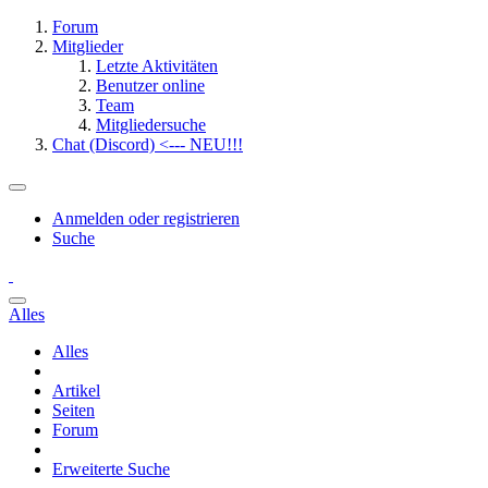
Forum
Mitglieder
Letzte Aktivitäten
Benutzer online
Team
Mitgliedersuche
Chat (Discord) <--- NEU!!!
Anmelden oder registrieren
Suche
Alles
Alles
Artikel
Seiten
Forum
Erweiterte Suche