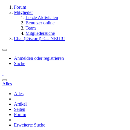
Forum
Mitglieder
Letzte Aktivitäten
Benutzer online
Team
Mitgliedersuche
Chat (Discord) <--- NEU!!!
Anmelden oder registrieren
Suche
Alles
Alles
Artikel
Seiten
Forum
Erweiterte Suche